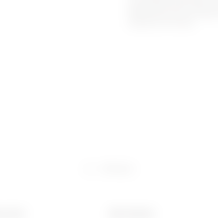
disponibilità della finitura
ideale anche per gli ambien
durabilità nel tempo.
Software
za (mm)
Ware Number