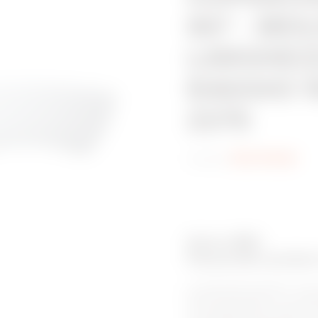
90° - BRX
LARGHEZ
RAGGIO 1
Z275
Codice:
MVC1110AD
Serie: BRX
Passerelle asolate
Le passerelle asolate in ac
bordi arrotondati e a un des
un’installazione semplice e 