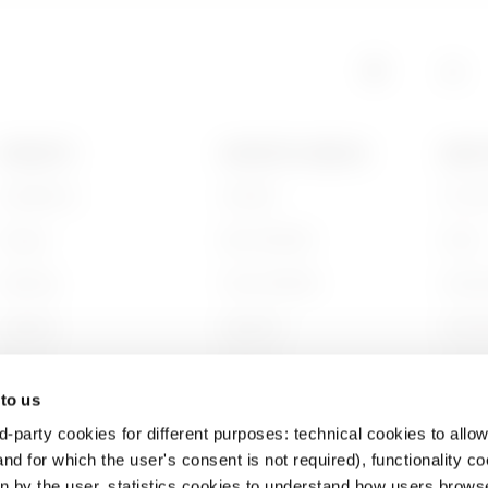
GAC
5
PRODOTTI
CONTATTI E SERVIZI
ABOU
Installation
Contatti
Chi s
GAC
6
Energy
Sedi GEWISS
Storia
Building
Trova GEWISS
Sosten
HP
6
Lighting
Supporto
Gover
Mobility
Software
Lavora
 to us
Applicazioni
BIM
Proget
d-party cookies for different purposes: technical cookies to allow
HP
9
nd for which the user's consent is not required), functionality c
en by the user, statistics cookies to understand how users brows