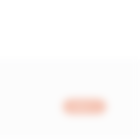
5
55
15
05
Scrivici
95