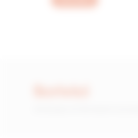
Apri un ticket
MVC1120AD
MVC1120AF
MVC1120AH
Scrivici
MVC1120AL
Hai bisogno di informazioni sui prod
MVC1120AP