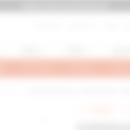
GEWISS TI INVITA A ELETTROEXPO 2026
pagina
Vai a MyGewiss
About Gewiss
Lavora con noi
Contatti
H
Lighting
Mobility
Applicaz
MA
INFO TECNICHE
ISPIRAZIONI
SUPPORT
iaio zincato
COPERCHIO PER CURVA A 90° - BRX/BRN HL/BRN NP - LARGH
Condividi
COPERCH