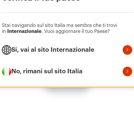
Vai all’area software
Z275
9
Stai navigando sul sito Italia ma sembra che ti trovi
in
Internazionale
. Vuoi aggiornare il tuo Paese?
Si, vai al sito Internazionale
Z275
1
No, rimani sul sito Italia
Mostra tutto
Z275
2
Z275
3