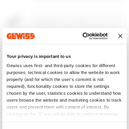
MVH0013LD
Z275
Scarica
Scarica
Scopri di più
Scopri di più
MVH0013LF
Z275
Your privacy is important to us
Gewiss uses first- and third-party cookies for different
purposes: technical cookies to allow the website to work
MVH0013LH
Z275
properly (and for which the user's consent is not
Vai all’area software
required), functionality cookies to store the settings
chosen by the user, statistics cookies to understand how
users browse the website and marketing cookies to track
MVH0013LL
Z275
users and present them with content of interest. By
Mostra tutto
clicking on the "X" you will be able to continue browsing
Verifica il tuo paese
Chiudi
and refuse all cookies other than technical cookies; in
addition, you can always change your choices via the
MVH0013LP
Z275