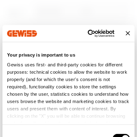
MVC1210AC
Z275
Scarica
Scarica
Scopri di più
Scopri di più
MVC1210AD
Z275
Your privacy is important to us
Gewiss uses first- and third-party cookies for different
MVC1210AF
Z275
purposes: technical cookies to allow the website to work
properly (and for which the user's consent is not
Vai all’area software
required), functionality cookies to store the settings
chosen by the user, statistics cookies to understand how
MVC1210AH
Z275
users browse the website and marketing cookies to track
Mostra tutto
users and present them with content of interest. By
clicking on the "X" you will be able to continue browsing
Verifica il tuo paese
Chiudi
and refuse all cookies other than technical cookies; in
MVC1210AL
Z275
addition, you can always change your choices via the
C