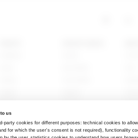
EZ
4
PRODOTTI
CONTATTI E SERVIZI
ABOU
Installation
Contatti
Chi s
EZ
5
Energy
Sedi GEWISS
Storia
Building
Trova GEWISS
Sosten
GAC
5
Lighting
Supporto
Gover
Mobility
Software
Lavora
 to us
Applicazioni
BIM
Proget
d-party cookies for different purposes: technical cookies to allow
GAC
1
nd for which the user's consent is not required), functionality c
en by the user, statistics cookies to understand how users brows