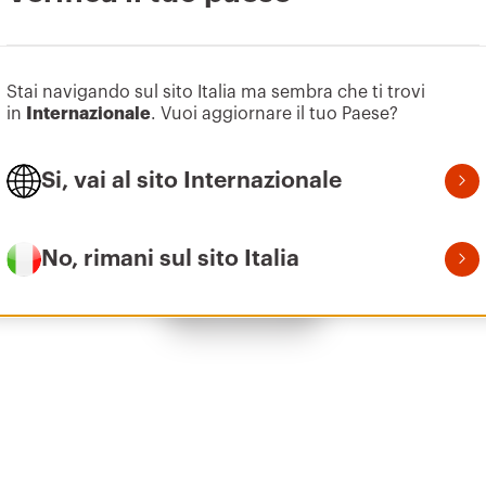
Vai all’area software
Z100
1
Stai navigando sul sito Italia ma sembra che ti trovi
in
Internazionale
. Vuoi aggiornare il tuo Paese?
Si, vai al sito Internazionale
Z100
1
No, rimani sul sito Italia
Mostra tutto
Z100
2
Z100
2