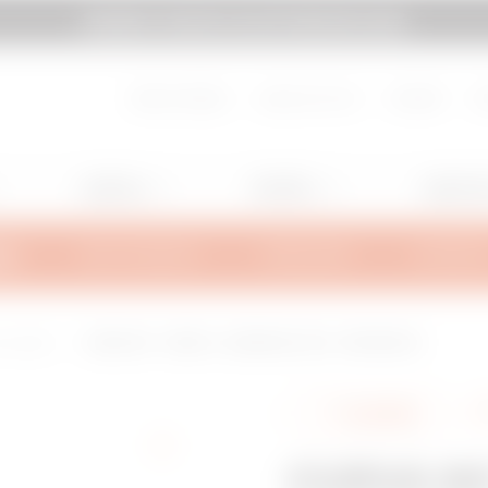
GEWISS TI INVITA A ELETTROEXPO 2026
pagina
Vai a MyGewiss
About Gewiss
Lavora con noi
Contatti
H
Lighting
Mobility
Applicaz
MA
INFO TECNICHE
ISPIRAZIONI
SUPPORT
io saldato
CURVA 90° - BFR60 - LARGHEZZA 400 - FINITURA EZ
Condividi
CURVA 90°