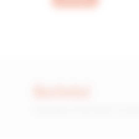
Apri un ticket
MV52431
MV52432
MV52433
Scrivici
MV52434
Hai bisogno di informazioni sui prod
MV52435