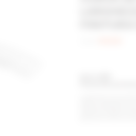
LARGHEZZ
FINITURA
Codice:
MV52436
Serie: BFR
Passerelle portaca
Le passerelle a filo di GEWI
saldato e rappresentano la 
flessibilità installativa, gr
adattate alle esigenze di pe
garantiscono inoltre una ven