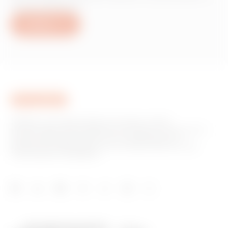
servizi Gewiss?
Scrivici
GW52378
M50
GW52379
M63
GEWISS è una realtà italiana che opera a livello
internazionale nella produzione di soluzioni e servizi per la
home & building automation, per la protezione e la
distribuzione dell'energia, per la mobilità elettrica e per
l'illuminazione intelligente.