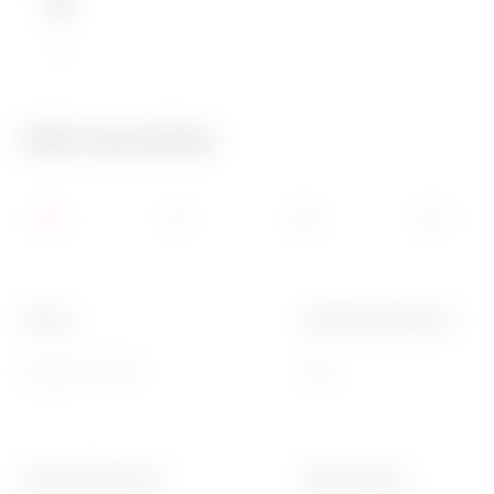
IP65
Info tecniche
Colore
Grado di protezione
Grigio RAL 7035
IP65
Codice Electrocod
Ware Number