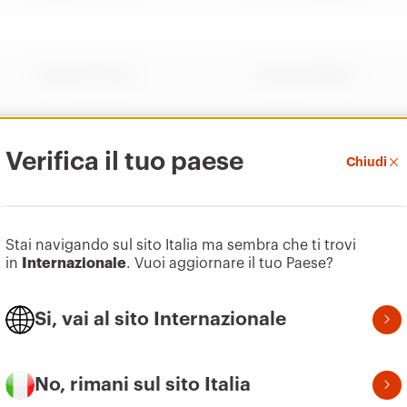
Vai all’area software
Coperchio chiuso
Ad alta resistenza
Verifica il tuo paese
Chiudi
Coperchio grigliato
Ad alta resistenza
Stai navigando sul sito Italia ma sembra che ti trovi
Mostra tutto
in
Internazionale
. Vuoi aggiornare il tuo Paese?
Coperchio grigliato
Ad alta resistenza
Si, vai al sito Internazionale
Setto separatore
-
ione
No, rimani sul sito Italia