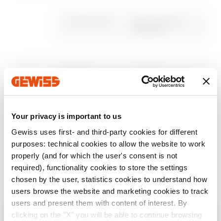
information
Progettazione di
Impianti e quadri in
Scarica
Scarica
Gewiss Code
Dim. Funzionali
sistemi in bassa
Bassa Tensione
Scarica
Scarica
HxP (mm)
tensione
Scarica
Scarica
GWD3675
1600x250
Scopri di più
Scopri di più
Vai all'area download
Your privacy is important to us
GWD3676
1600x400
Gewiss uses first- and third-party cookies for different
purposes: technical cookies to allow the website to work
properly (and for which the user's consent is not
required), functionality cookies to store the settings
GWD3677
1800x250
Vai all’area software
chosen by the user, statistics cookies to understand how
users browse the website and marketing cookies to track
users and present them with content of interest. By
GWD3678
1800x400
clicking on the "X" you will be able to continue browsing
Verifica il tuo paese
Chiudi