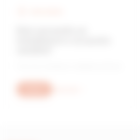
TROVA GEWISS
Stai cercando un
installatore o un punto
vendita?
Trova il tuo rivenditore o installatore di fiducia.
Scrivici
Scopri di più