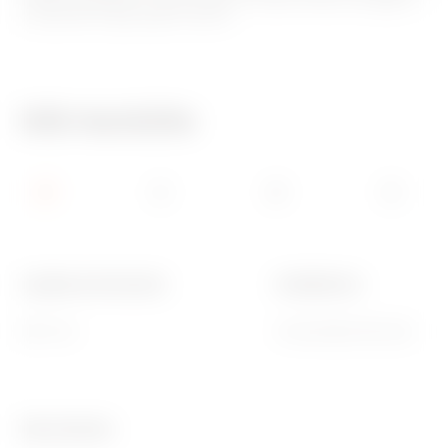
componenti dagli agenti esterni.
Info tecniche
Larghezza funzionale
Installazione
850 mm
Orizzontale/Verticale
Ware Number