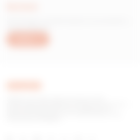
Scrivici
Hai bisogno di informazioni sui prodotti o
servizi Gewiss?
Scrivici
GEWISS è una realtà italiana che opera a livello
internazionale nella produzione di soluzioni e servizi per la
home & building automation, per la protezione e la
distribuzione dell'energia, per la mobilità elettrica e per
l'illuminazione intelligente.