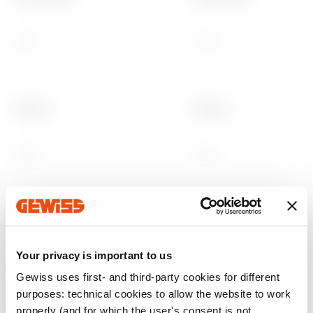
75 kA
70 kA
440Vac
525Vac
50 kA
45 kA
690Vac
250Vdc
Your privacy is important to us
20 kA
-
Gewiss uses first- and third-party cookies for different
purposes: technical cookies to allow the website to work
properly (and for which the user's consent is not