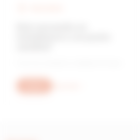
TROVA GEWISS
Stai cercando un
installatore o un punto
vendita?
Trova il tuo rivenditore o installatore di fiducia.
Scrivici
Scopri di più