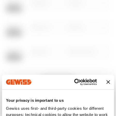
GWD8719
MSX125
Scarica
Scarica
Scopri di più
Scopri di più
GWD8720
Vai all'area download
MSX125
GWD8721
MSX/E160-250
Vai all’area software
GWD8722
MSX/E160-250
Mostra tutto
Your privacy is important to us
MSX/E/M400-
GWD8723
630
Potrebbe interessarti anche
Gewiss uses first- and third-party cookies for different
purposes: technical cookies to allow the website to work