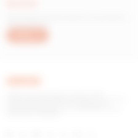
Scrivici
Hai bisogno di informazioni sui prodotti o
servizi Gewiss?
Scrivici
GEWISS è una realtà italiana che opera a livello
internazionale nella produzione di soluzioni e servizi per la
home & building automation, per la protezione e la
distribuzione dell'energia, per la mobilità elettrica e per
l'illuminazione intelligente.