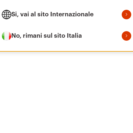
Si, vai al sito Internazionale
ione
No, rimani sul sito Italia