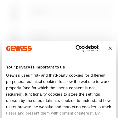
elettrico
elettrico domestico
GW15131
1
Scarica
Scarica
GW15132
1
Scopri di più
Scopri di più
Vai all'area download
GW15133
1
Your privacy is important to us
Gewiss uses first- and third-party cookies for different
purposes: technical cookies to allow the website to work
Vai all’area software
GW15136
1
properly (and for which the user's consent is not
Mostra tutto
required), functionality cookies to store the settings
chosen by the user, statistics cookies to understand how
users browse the website and marketing cookies to track
GW15137
1
users and present them with content of interest. By
DOTAZIONI E NOTE