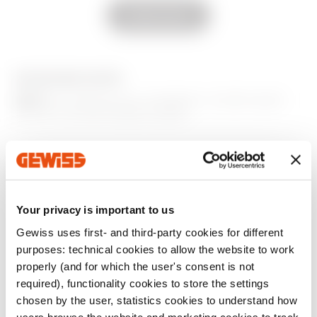
Mostra tutto
GW12555S
Nero satinato
DOTAZIONI E NOTE
NOTE
: da utilizzare per completare i moduli assiali
EVO ed i comandi assiali ausiliari.
GW12556S
Nero satinato
Completa la soluzione
GW12557S
Nero satinato
Your privacy is important to us
Gewiss uses first- and third-party cookies for different
purposes: technical cookies to allow the website to work
GW12558S
Nero satinato
properly (and for which the user's consent is not
required), functionality cookies to store the settings
chosen by the user, statistics cookies to understand how
users browse the website and marketing cookies to track