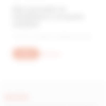
Stai cercando un
installatore o un punto
vendita?
Trova il tuo rivenditore o installatore di fiducia.
Scrivici
Scopri di più
Scrivici