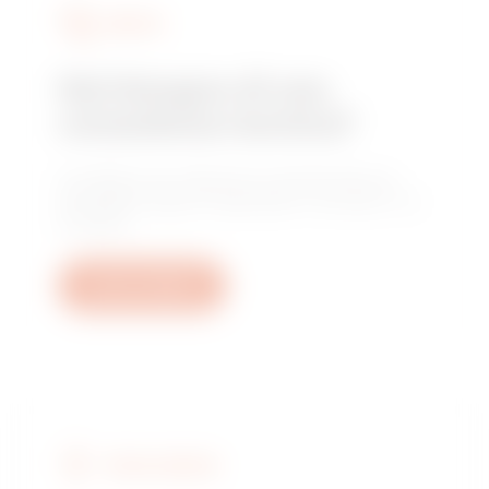
SERVIZI
Hai bisogno di una
consulenza tecnica?
Contattaci per ottenere le risposte alle tue
domande: quesiti impiantistici, normativi o di
prodotto.
Apri un ticket
TROVA GEWISS