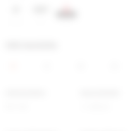
IP20 - IP44
650 °C
70 °C
Info tecniche
Grado di protezione
Sensore luminosità
IP20 - IP44
< 3 ÷ 2000 Lux