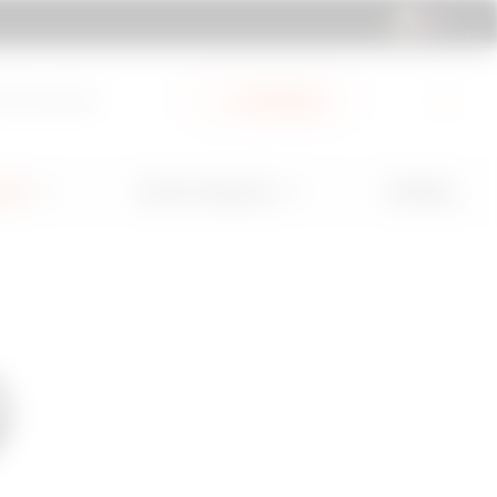
IT | IT
ub Documenti
My Gewiss
GW Mag
ioni
Servizi e Supporto