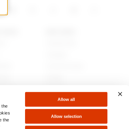
T GEWISS
NEWS & MEDIA
iamo
Corporate News
Campagne
ibilità
Comunicati Stampa
nance
GW Mag
 con noi
Download
Allow all
ti
 the
ookies
Allow selection
e the
y