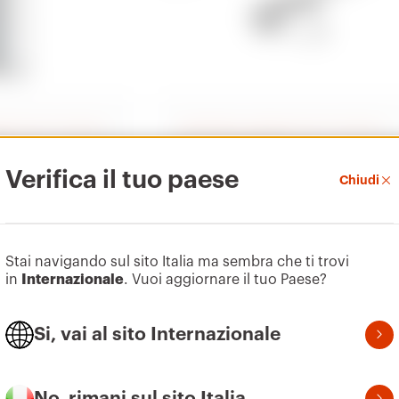
oni per la ricarica
Colonnine e stazioni per la ricarica
ci
dei veicoli elettrici
Verifica il tuo paese
COMPONENTI
Chiudi
ica AC veicoli
Componenti di ricarica veicoli
elettrici
Scopri
Stai navigando sul sito Italia ma sembra che ti trovi
in
Internazionale
. Vuoi aggiornare il tuo Paese?
Si, vai al sito Internazionale
No, rimani sul sito Italia