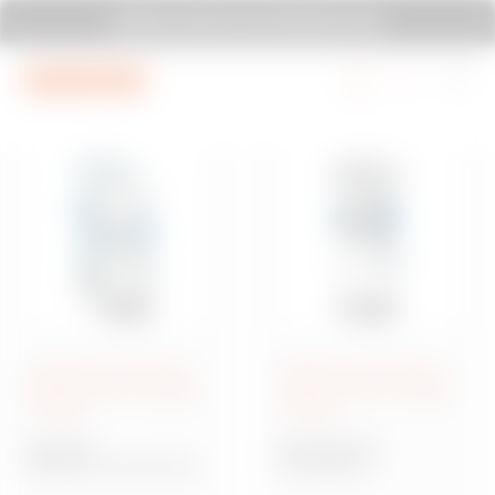
Vai al menu
Vai al contenuto principale
GEWISS TI INVITA A ELETTROEXPO 2026
Vai al piè di pagina
Vai a MyGewiss
Sistema di terminali di
Sistema di terminali di
distribuzione di energia
distribuzione di energia
e servizi
e servizi
68 Q-MC
68 Q-MC 63X
Sistema di terminali di
Terminali di
distribuzione di energia
distribuzione e servizi in