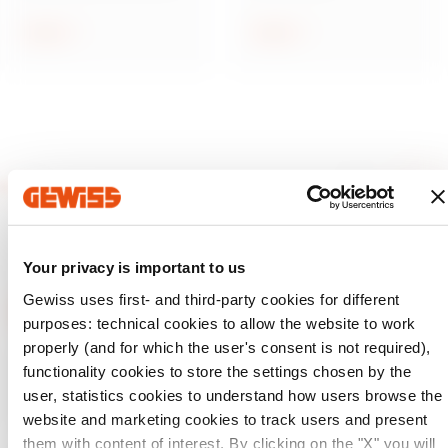
e servizi in materiale
acciaio inox
isolante
Scopri
Scopri
Your privacy is important to us
Gewiss uses first- and third-party cookies for different
purposes: technical cookies to allow the website to work
properly (and for which the user's consent is not required),
GEWISS è una realtà italiana che opera a livello
functionality cookies to store the settings chosen by the
internazionale nella produzione di soluzioni e servizi per la
home & building automation, per la protezione e la
user, statistics cookies to understand how users browse the
distribuzione dell'energia, per la mobilità elettrica e per
website and marketing cookies to track users and present
l'illuminazione intelligente.
them with content of interest. By clicking on the "X" you will