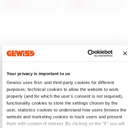
Scopri
Scopri
Your privacy is important to us
Gewiss uses first- and third-party cookies for different
purposes: technical cookies to allow the website to work
properly (and for which the user's consent is not required),
GEWISS è una realtà italiana che opera a livello
internazionale nella produzione di soluzioni e servizi per la
functionality cookies to store the settings chosen by the
home & building automation, per la protezione e la
user, statistics cookies to understand how users browse the
distribuzione dell'energia, per la mobilità elettrica e per
l'illuminazione intelligente.
website and marketing cookies to track users and present
them with content of interest. By clicking on the "X" you will