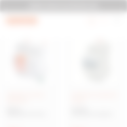
Vai al menu
Vai al contenuto principale
GEWISS TI INVITA A ELETTROEXPO 2026
Vai al piè di pagina
Vai a MyGewiss
Dispositivi di riarmo
Interruttori di protezione
automatico
circuiti
ReStart
90 MCB
Dispositivi di riarmo
Interruttori modulari
automatico
per protezione circuiti