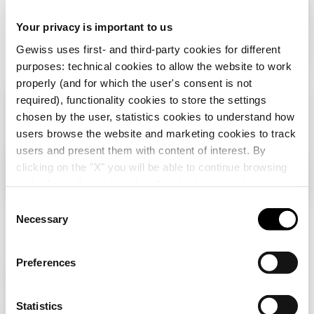
per la salute
Your privacy is important to us
del
pianeta
Gewiss uses first- and third-party cookies for different
purposes: technical cookies to allow the website to work
properly (and for which the user's consent is not
required), functionality cookies to store the settings
chosen by the user, statistics cookies to understand how
users browse the website and marketing cookies to track
users and present them with content of interest. By
clicking on the "X" you will be able to continue browsing
Verifica il tuo paese
Chiudi
and refuse all cookies other than technical cookies; in
addition, you can always change your choices via the
C
"Manage Privacy " button in the
Cookie Policy
. Lastly,
Necessary
o
Stai navigando sul sito Italia ma sembra che ti
for further information please also consult our
Privacy
n
trovi in
Internazionale
. Vuoi aggiornare il tuo
Notice
.
Paese?
s
Preferences
e
n
Si, vai al sito Internazionale
t
Statistics
GEWISS è una realtà italiana che opera a livello