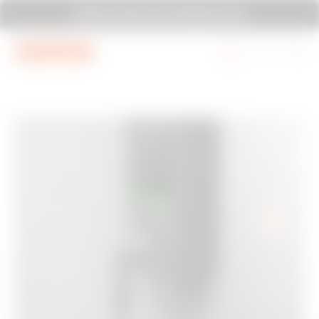
Vai al menu
Vai al contenuto principale
GEWISS TI INVITA A ELETTROEXPO 2026
Vai al piè di pagina
Vai a MyGewiss