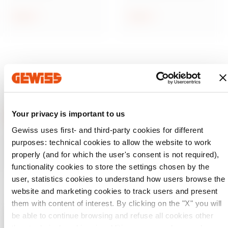
acciaio inox
e servizi in materiale
isolante
Scopri
Scopri
Your privacy is important to us
Gewiss uses first- and third-party cookies for different
GEWISS è una realtà italiana che opera a livello
purposes: technical cookies to allow the website to work
internazionale nella produzione di soluzioni e servizi per la
properly (and for which the user's consent is not required),
home & building automation, per la protezione e la
distribuzione dell'energia, per la mobilità elettrica e per
functionality cookies to store the settings chosen by the
l'illuminazione intelligente.
user, statistics cookies to understand how users browse the
website and marketing cookies to track users and present
them with content of interest. By clicking on the "X" you will
be able to continue browsing and refuse all cookies other
Verifica il tuo paese
Chiudi
than technical cookies; in addition, you can always change