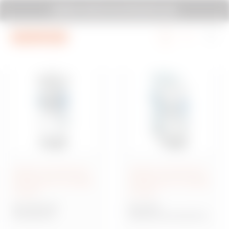
Vai al menu
Vai al contenuto principale
GEWISS TI INVITA A ELETTROEXPO 2026
Vai al piè di pagina
Vai a MyGewiss
Sistema di terminali di
Sistema di terminali di
distribuzione di energia
distribuzione di energia
e servizi
e servizi
68 Q-MC 63X
68 Q-MC
Terminali di
Sistema di terminali di
distribuzione e servizi in
distribuzione di energia