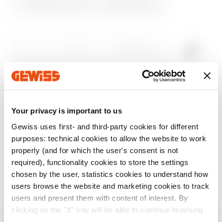
information
Gewiss Code
קוטר צינורות (מ"מ)
Download
Download
Download
Download
Download
Download
הצג עוד
הצג עוד
16
DX52116
עבור לאזור ההורדות
20
DX52120
Your privacy is important to us
Gewiss uses first- and third-party cookies for different
עבור לאזור התוכנה
purposes: technical cookies to allow the website to work
25
DX52125
properly (and for which the user's consent is not
required), functionality cookies to store the settings
chosen by the user, statistics cookies to understand how
users browse the website and marketing cookies to track
32
DX52132
users and present them with content of interest. By
הצג הכול
clicking on the "X" you will be able to continue browsing
בדוק את המדינה שלך
סגור
and refuse all cookies other than technical cookies; in