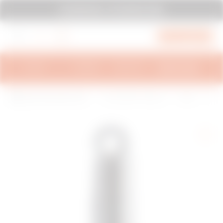
עבור לתפריט
עבור לתחתית העמוד
עבור לתחתית הדף
SYSTEM PURA - AT ITS MOST PURA
עבור ל-My Gewiss
סקירה כללית
מידע טכני
השראות
תמיכה
H
Instal
קו המוצרים RK-מערכות צי
קפיץ כיפוף צינורות עבור RK
o
lation
נורות מגן קשיחים
15 - קוטר 20 מ"מ
m
e