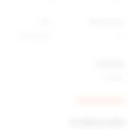
קוטר צינורות (מ"מ)
תיאור
20
קפיץ כיפוף צינורות
Ware Number
85389099
מוצרים קשורים