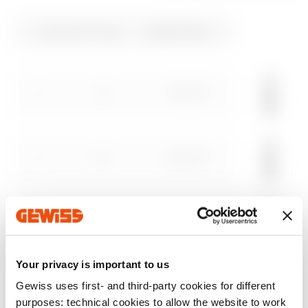
REACH
CADpro
Product Data Sheet
CAP
מאפיינים טכניים
information
Gewiss Code
קוטר צינורות (מ"מ)
Download
Download
Download
Download
Download
הצג עוד
הצג עוד
16
DX51416
עבור לאזור ההורדות
20
DX51420
עבור לאזור התוכנה
25
DX51425
Your privacy is important to us
Gewiss uses first- and third-party cookies for different
32
DX51432
purposes: technical cookies to allow the website to work
הצג הכול