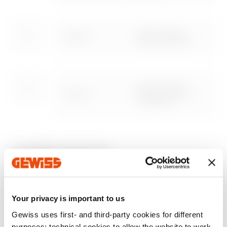
Mutasson többet
Mutasson többet
Menjen a letöltési területre
I-FAST üzembe
GWJ8115
helyezési készlet
I-FAST üzembe
GWJ8116
helyezési készlet,
Menjen a szoftver területre
1 csatlakozó
EQUIPMENT AND NOTES
MEGJEGYZÉSEK:
A GWJ8114 szerelőkészlet
tartalmazza a JOINON SIM kártyát is.
Your privacy is important to us
Gewiss uses first- and third-party cookies for different
purposes: technical cookies to allow the website to work