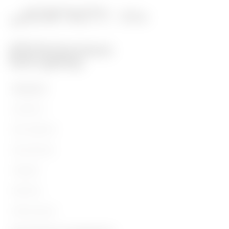
TERMÉKEK
Installáció
Áramvédelem
Szerelvények
Világítás
Mobilitás
Alkalmazások