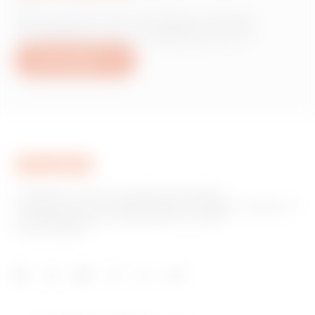
Információra van szüksége a Gewiss
termékekről vagy szolgáltatásokról?
Írjon nekünk
A GEWISS az otthoni és épületautomatizálási,
energiavédelmi és elosztórendszerek, intelligens világítás és
e-mobilitás gyártási megoldásainak piacának
kulcsszereplője.