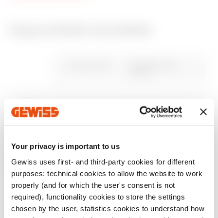
Kapcsolódó termékek
CE jelölés
Tanúsítvány
Product Data Sheet
CADpro
Műszaki jellemzők
JOINON
megjelenítése
Gewiss Code
Kábelbemenet
iránya
Letöltés
Letöltés
Letöltés
Letöltés
Letöltés
Mutasson többet
Mutasson többet
GWJ5001B
Hátsó
Your privacy is important to us
Gewiss uses first- and third-party cookies for different
GWJ5002B
Hátsó
Menjen a letöltési területre
purposes: technical cookies to allow the website to work
properly (and for which the user's consent is not
Menjen a szoftver területre
required), functionality cookies to store the settings
chosen by the user, statistics cookies to understand how
GWJ5003B
Hátsó