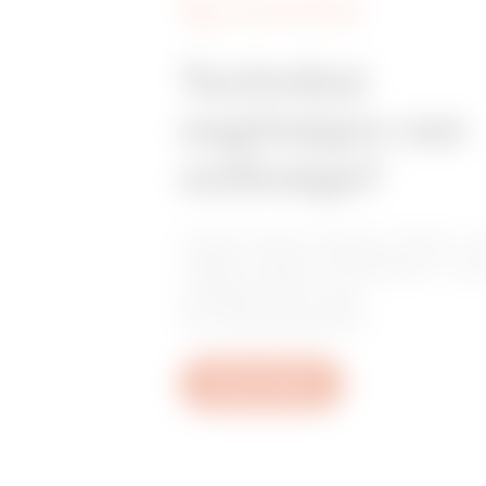
SZOLGÁLTATÁSOK
Technikai
segítségre van
szüksége?
Lépjen kapcsolatba velünk, h
választ kapjon kérdéseire: üz
szabályozási vagy
termékkérdésekre.
Open a ticket