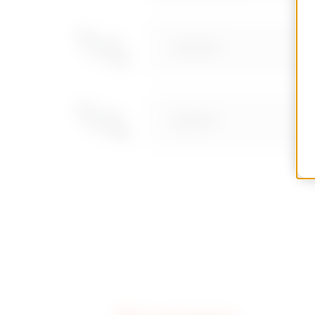
Mutasson többet
Mutasson több
GW46446
GW46451