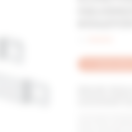
GALVANIZ
RÖGZÍTŐ
Kód:
GW46446
Technikai adatlap 
Választék: 46 Sor
Vízmentes felületr
automatizálási sz
A 46 QP sorozat elosztószek
automatizálási és energiael
tartalma: 46QP elosztószek
poliészter alapanyagból, I