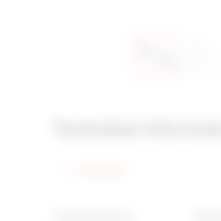
Technikai informá
Információ
A következő típusokhoz
Q-DIN e