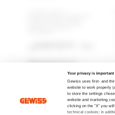
A GEWISS az otthoni és
épületautomatizálási, energiavédelmi
és elosztórendszerek, intelligens
világítás és e-mobilitás gyártási
megoldásainak piacának
kulcsszereplője.
Your privacy is important
Gewiss uses first- and thir
website to work properly (a
to store the settings chos
website and marketing cook
clicking on the "X" you wil
technical cookies; in add
Intrastat
Általános értékesítési feltételek
Adatvé