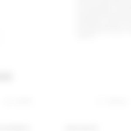
fém alapanyagból, IP55 véd
acél alapanyagból, IP55 vé
elosztószekrények halogén
védettséggel. A 46QP, QM és
változatban elérhetőek. A 
fém alapanyagú és gyors sze
egyedivé.
ció
Letöltés
Software
losztótáblákhoz
Elektronikai kód