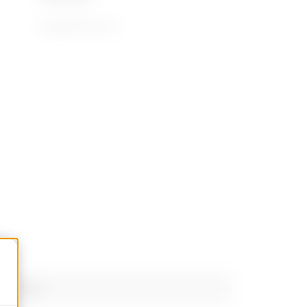
Horganyzott acél
AUTOCAD Plugin
PROJEX
artozékok
Letöltés
Letöltés