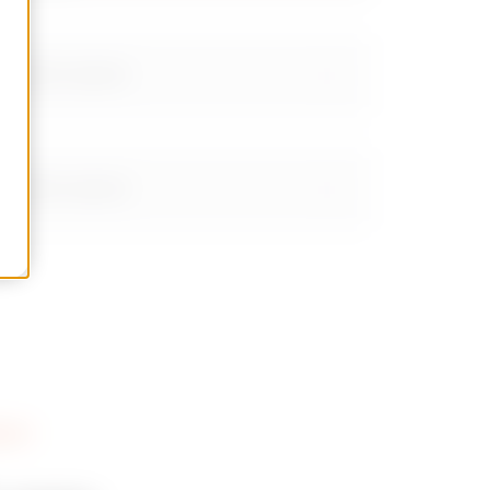
Mutasson többet
Mutasson többet
nmetsző csavarok
nmetsző csavarok
SS-T