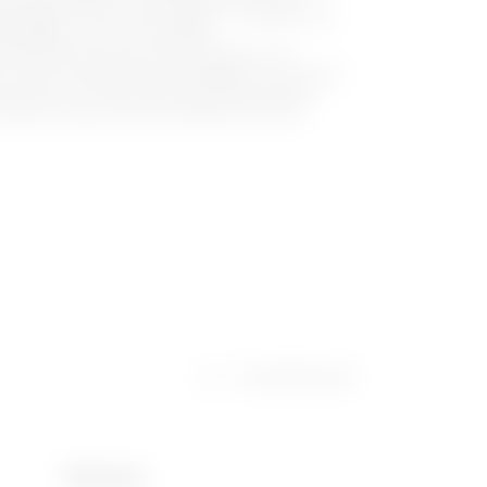
ettséggel; 46 QX elosztótáblák - rozsdamentes
dettséggel; 44 CEP monoblokk
mentes technopolimer alapanyagból, IP55
 44CEP elosztószekrények átlátszó és teli ajtós
46QP, QM, és QX elosztószekrényeket gazdag,
relést biztosító EASY tartozékai köre teszi
Tanúsítványok
Alapanyag