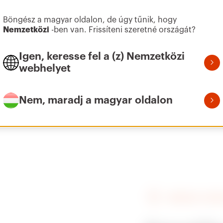
et
Mutasson többet
Mutasson többet
Böngész a magyar oldalon, de úgy tűnik, hogy
Nemzetközi
-ben van. Frissíteni szeretné országát?
Horganyzott acél
Ö
Menjen a letöltési területre
Igen, keresse fel a (z) Nemzetközi
Menjen a szoftver területre
webhelyet
Rozsdamentes acél
Ö
Nem, maradj a magyar oldalon
KERESSE A GEWI