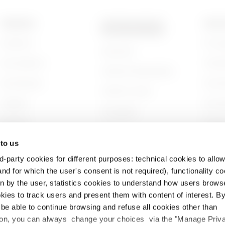
TERMÉKEK
KAPCSOLATOK ÉS
GEWI
SZOLGÁLTATÁSOK
Installáció
Kik va
Kapcsolat
Áramvédelem
Történ
GEWISS főhadiszállás
Szerelvények
Fennta
GEWISS irodák
Világítás
Szerve
Támogatás
Mobilitás
Dolgoz
Szoftver
 to us
Alkalmazások
Projek
BIM
d-party cookies for different purposes: technical cookies to allow
nd for which the user's consent is not required), functionality c
en by the user, statistics cookies to understand how users brows
ies to track users and present them with content of interest. B
l be able to continue browsing and refuse all cookies other than
ition, you can always change your choices via the "Manage Priv
delmi irányelvek
Cookie-szabályzat
Szerzői jogok
Akadálymen