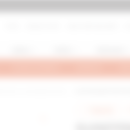
échez
Ugrás a My Gewiss-hez
Rólunk
Dolgozzon velünk
Lépjen velünk kapcsolatba
Do
Lighting
Mobility
Alkalmazások
TECHNIKAI INFORMÁCIÓ
INSPIRÁCIÓK
TÁMO
hető elosztó- és automatizálási szekrények
ELOSZTÓSZEKRÉNY 46QP GALVA
Megosztás
ELOSZTÓ