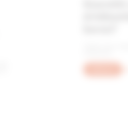
Szerelőt
értékesí
keres?
Találja meg meg
telepítőjét.
ogy
emi,
Write to us
Mo