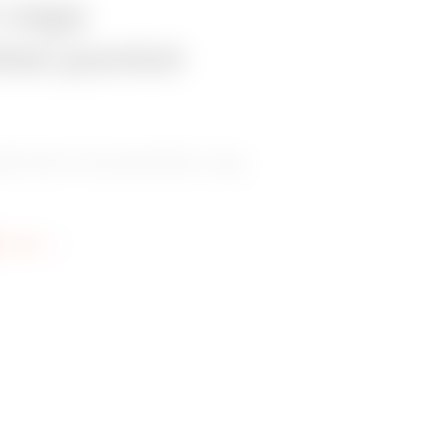
 vagy
tési pontot
bízható kereskedőjét vagy
re info