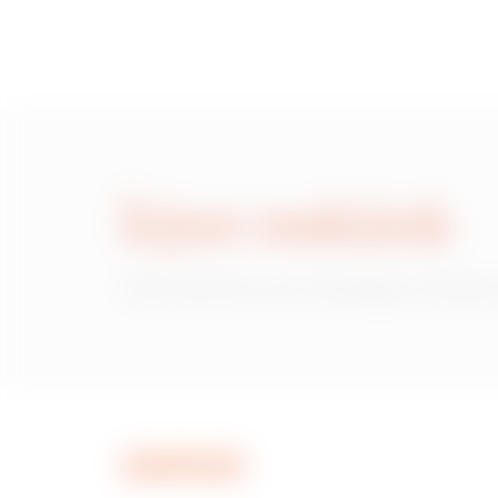
Írjon nekünk
Információra van szüksége a Gewiss