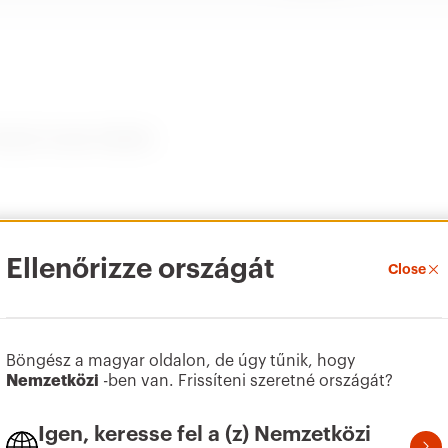
sző csavar készlet .
Ellenőrizze országát
Close
Böngész a magyar oldalon, de úgy tűnik, hogy
Nemzetközi
-ben van. Frissíteni szeretné országát?
Igen, keresse fel a (z) Nemzetközi