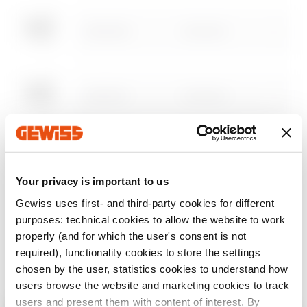
GWD3336
600x200
Menjen a letöltési területre
GWD3337
600x400
Menjen a szoftver területre
GWD3338
600x600
Your privacy is important to us
Gewiss uses first- and third-party cookies for different
purposes: technical cookies to allow the website to work
GWD3339
600x800
properly (and for which the user's consent is not
Mutasd az összeset
required), functionality cookies to store the settings
chosen by the user, statistics cookies to understand how
users browse the website and marketing cookies to track
GWD3340
600x1000
users and present them with content of interest. By
EQUIPMENT AND NOTES