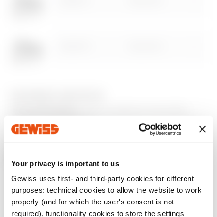
GWD8771
MSX/D125
Menjen a letöltési területre
GWD8772
MSX/D125
Menjen a szoftver területre
EQUIPMENT AND NOTES
ALKALMAZÁSOK:
előlapi csatlakozó terminálok
csupasz vezetékekhez.
Önt is érdekelheti
Your privacy is important to us
Gewiss uses first- and third-party cookies for different
purposes: technical cookies to allow the website to work
properly (and for which the user's consent is not
required), functionality cookies to store the settings