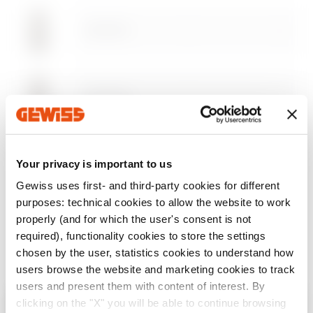
Mutasson többet
Mutasson többet
GW13001
1
Menjen a letöltési területre
GW13002
1
Menjen a szoftver területre
GW13003
1
Your privacy is important to us
Gewiss uses first- and third-party cookies for different
purposes: technical cookies to allow the website to work
properly (and for which the user's consent is not
GW13021
1/2
required), functionality cookies to store the settings
Mutasd az összeset
chosen by the user, statistics cookies to understand how
users browse the website and marketing cookies to track
users and present them with content of interest. By
GW13022
1/2
clicking on the "X" you will be able to continue browsing
Ellenőrizze országát
EQUIPMENT AND NOTES
Close