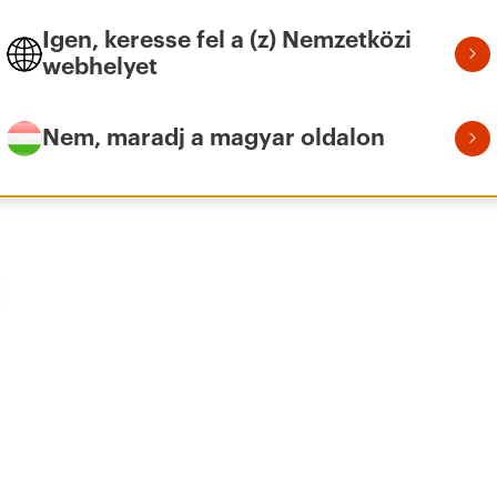
Igen, keresse fel a (z) Nemzetközi
webhelyet
Nem, maradj a magyar oldalon
tlakoztatás.
lakozással rendelkező adatcsatlakozók csatlakoztatására a