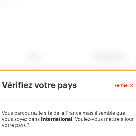
DATE
DIMENSIONS
15/11/2011
10 MB
Vérifiez votre pays
Fermer
Vous parcourez le site de la France mais il semble que
vous soyez dans
International
. Voulez-vous mettre à jour
votre pays ?