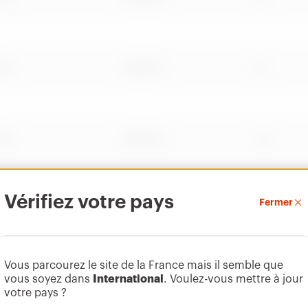
Aller à la zone des logiciels
275
MV40121
95
275
MV40123
155
Vérifiez votre pays
Fermer
Afficher tous
275
MV40125
215
Vous parcourez le site de la France mais il semble que
vous soyez dans
International
. Voulez-vous mettre à jour
275
MV40128
305
votre pays ?