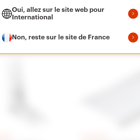
Oui, allez sur le site web pour
International
Z275
395
ntaires
Non, reste sur le site de France
Z275
515
Z275
605
HP
65
0180
MVC0013AD