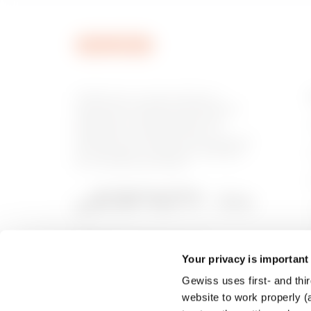
MVN1420EU
GEWISS est un acteur phare du
marché des solutions de fabrication
destinées à l’automatisation des
habitations et des bâtiments, la
MVN1420EX
protection de l’énergie et les systèmes
de distribution, l’éclairage intelligent
et la mobilité électrique.
Your privacy is important
Gewiss uses first- and thir
website to work properly (a