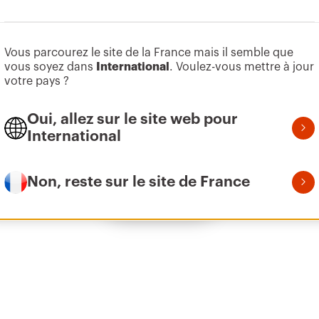
Aller à la zone des logiciels
Vous parcourez le site de la France mais il semble que
Z275
95
vous soyez dans
International
. Voulez-vous mettre à jour
votre pays ?
Oui, allez sur le site web pour
Z275
155
International
Non, reste sur le site de France
Afficher tous
Z275
215
Z275
305