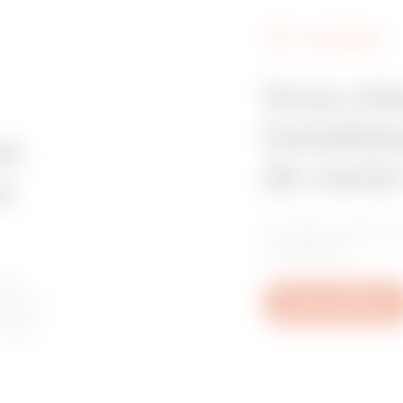
FIND GEWISS
Z275
395
Vous ch
installat
Z275
515
in
de vente
e
Trouvez votre re
Z275
605
confiance.
les
tive à
Nous contacter
u aux
GAC
65