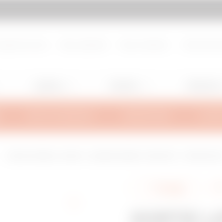
d de page
Aller à My Gewiss
propos de nous
Nous rejoindre
Nous contacter
Centre de d
Lighting
Mobility
Utilisation
INFOS TECHNIQUES
INSPIRATIONS
SUPPO
SORTIE LATÉRALE - BRX35 - LARGEUR 395MM - RAYON 150° - FINITION Z2
Partager
SORTIE LA