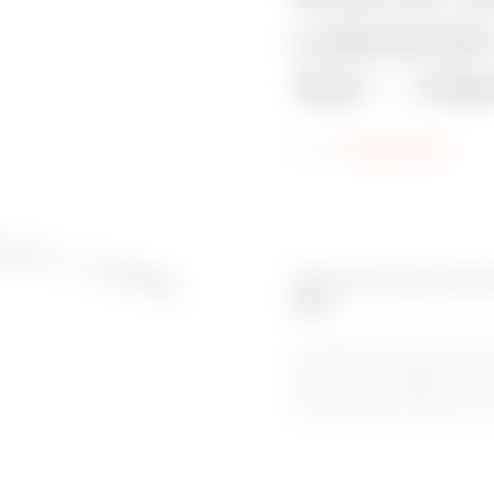
LARGEUR
150° - FI
Code:
MVN1410EP
Gamme de produits
BRX
Le système de chemins de c
unique et à ses bords roulés v
et sûr pour les câbles. C’e
environnements corrosifs, av