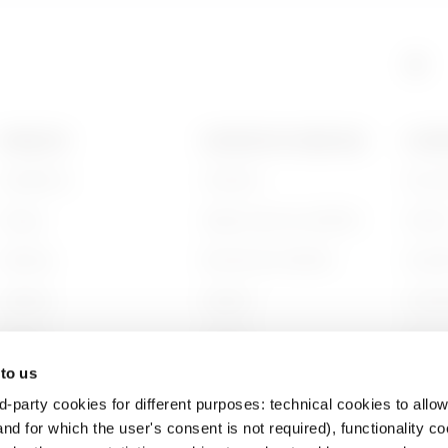
GAC
515
PRODUITS
CONTACTS ET SERVICES
A PRO
Installation
Contacts
Qui s
GAC
605
Energy
Siège social du GEWISS
Histoi
Building
Rechercher GEWISS
Durabi
Lighting
Support
Gouve
Mobility
Logiciel
Nous r
 to us
Utilisations
BIM
Projet
d-party cookies for different purposes: technical cookies to allow
nd for which the user's consent is not required), functionality c