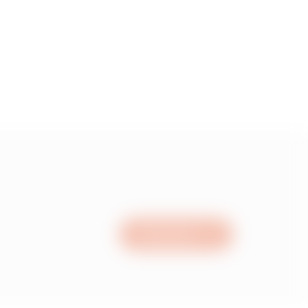
0.89
1.01
1.12
1.3
Nous écrire
1.48