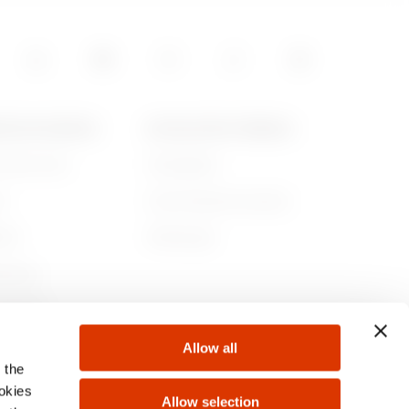
1.71
POS DE GEWISS
ACTUALITÉS ET MÉDIAS
ommes-nous
Campagnes
1.89
re
Communiqué de presse
lité
Télécharger
rnance
ejoindre
Allow all
s
 the
ookies
Allow selection