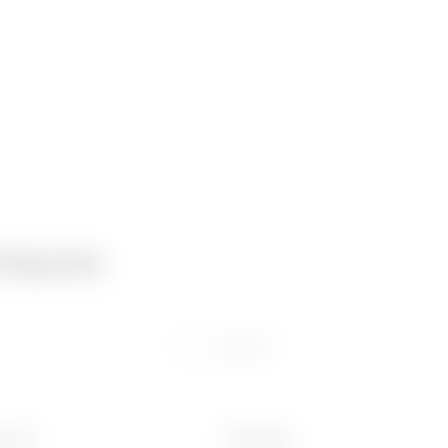
niques
Logiciel
 (mm)
Poids (kg)