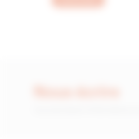
Ouvrez un ticket
MVN1420ED
MVN1420EF
MVN1420EH
Nous écrire
MVN1420EL
Vous avez besoin d'informations sur
MVN1420EP