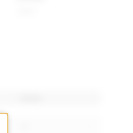
72169110
Poids (kg)
0.76