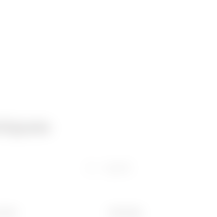
niques
Logiciel
 (mm)
Poids (kg)