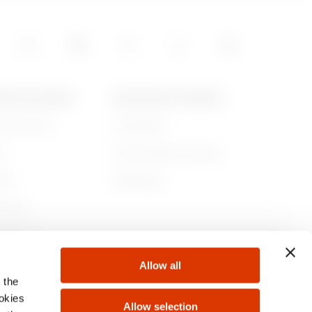
6.61
POS DE GEWISS
ACTUALITÉS ET MÉDIAS
ommes-nous
Campagnes
8
re
Communiqué de presse
lité
Télécharger
1.61
rnance
ejoindre
Allow all
s
 the
1.8
ookies
Allow selection