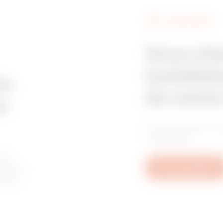
FIND GEWISS
Z275
395
Vous ch
installat
Z275
515
in
de vente
e
Trouvez votre re
Z275
605
confiance.
les
tive à
Nous contacter
u aux
GAC
65