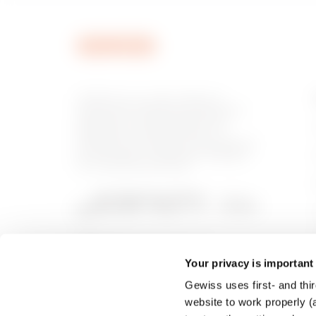
MVN1320GU
GEWISS est un acteur phare du
marché des solutions de fabrication
destinées à l’automatisation des
habitations et des bâtiments, la
MVN1320GX
protection de l’énergie et les systèmes
de distribution, l’éclairage intelligent
et la mobilité électrique.
MVN1370GC
Your privacy is important
Gewiss uses first- and thir
MVN1370GD
website to work properly (a