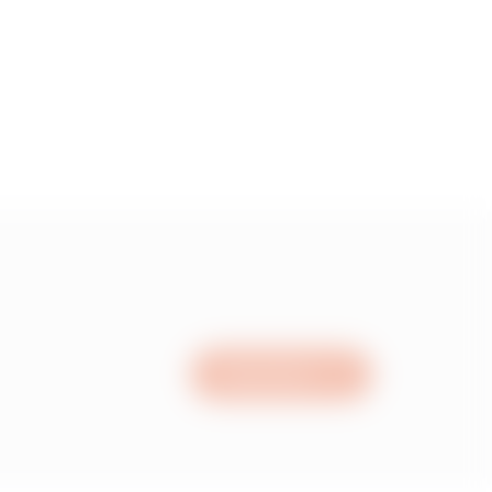
1.96
2.43999999999999
2.97
3.91
Nous écrire
4.98