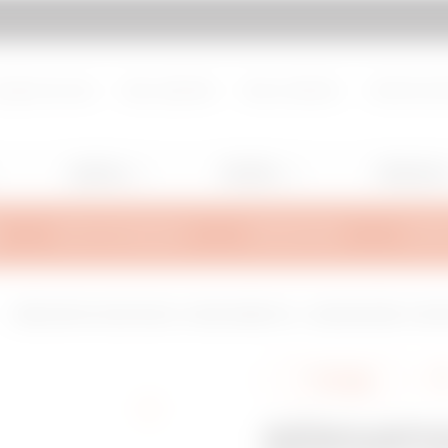
d de page
Aller à My Gewiss
propos de nous
Nous rejoindre
Nous contacter
Centre de d
Lighting
Mobility
Utilisation
INFOS TECHNIQUES
INSPIRATIONS
SUPPO
DÉRIVATION À CROIX ÉGALE - BRX50/BRN50 HL - LARGEUR 95MM - RAYON 
Partager
DÉRIVATI