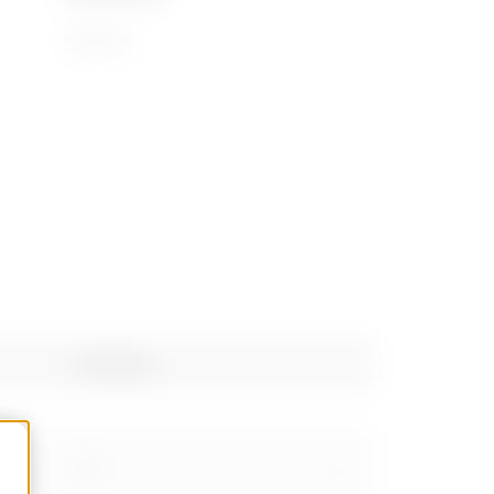
72169110
Poids (kg)
1.61