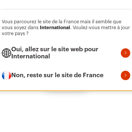
Aller à la zone des logiciels
Vous parcourez le site de la France mais il semble que
Z275
95
vous soyez dans
International
. Voulez-vous mettre à jour
votre pays ?
Oui, allez sur le site web pour
Z275
155
International
Non, reste sur le site de France
Afficher tous
Z275
215
Z275
305