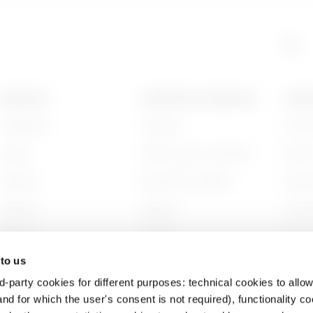
GAC
515
PRODUITS
CONTACTS ET SERVICES
A PRO
Installation
Contacts
Qui s
GAC
605
Energy
Siège social du GEWISS
Histoi
Building
Rechercher GEWISS
Durabi
HP
65
Lighting
Support
Gouve
Mobility
Logiciel
Nous r
 to us
Utilisations
BIM
Projet
d-party cookies for different purposes: technical cookies to allow
HP
95
nd for which the user's consent is not required), functionality c