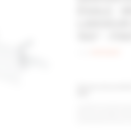
ÉGALE - 
LARGEUR
150° - FI
Code:
MVN1320GD
Gamme de produits
BRX
Le système de chemins de c
unique et à ses bords roulés v
et sûr pour les câbles. C’e
environnements corrosifs, av