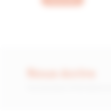
Ouvrez un ticket
MVN1320GD
MVN1320GF
MVN1320GH
Nous écrire
MVN1320GL
Vous avez besoin d'informations sur
MVN1320GP