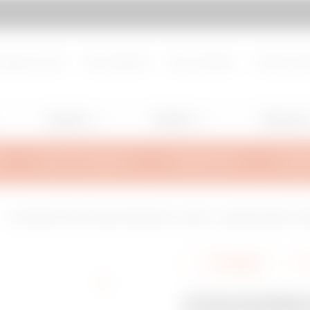
d de page
Aller à My Gewiss
propos de nous
Nous rejoindre
Nous contacter
Centre de d
Lighting
Mobility
Utilisation
INFOS TECHNIQUES
INSPIRATIONS
SUPPO
COUVERCLE POUR COUDE CONVEXE 90°- BRX50 - LARGEUR 155MM - RAYON
Partager
COUVERC