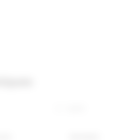
niques
Logiciel
 (mm)
Ware Number