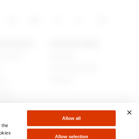
15
POS DE GEWISS
ACTUALITÉS ET MÉDIAS
ommes-nous
Campagnes
05
re
Communiqué de presse
lité
Télécharger
5
rnance
ejoindre
Allow all
s
 the
5
ookies
Allow selection