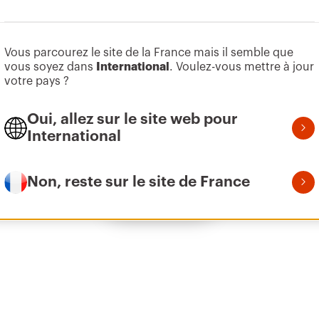
Aller à la zone des logiciels
Vous parcourez le site de la France mais il semble que
Z275
9
vous soyez dans
International
. Voulez-vous mettre à jour
votre pays ?
Oui, allez sur le site web pour
Z275
1
International
Non, reste sur le site de France
Afficher tous
Z275
2
Z275
3