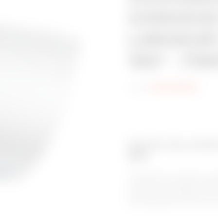
CONVEXE 
LARGEUR 
150° - FI
Code:
MVC1970GF
Gamme de produits
BRX
Le système de chemins de c
unique et à ses bords roulés v
et sûr pour les câbles. C’e
environnements corrosifs, av