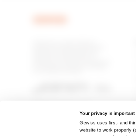
MVC1920GU
GEWISS est un acteur phare du
marché des solutions de fabrication
destinées à l’automatisation des
habitations et des bâtiments, la
MVC1920GX
protection de l’énergie et les systèmes
de distribution, l’éclairage intelligent
et la mobilité électrique.
MVC1970GC
Your privacy is important
Gewiss uses first- and thir
MVC1970GD
website to work properly (a