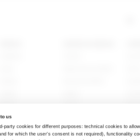
GAC
5
PRODUITS
CONTACTS ET SERVICES
A PRO
Installation
Contacts
Qui s
GAC
6
Energy
Siège social du GEWISS
Histoi
Building
Rechercher GEWISS
Durabi
HP
6
Lighting
Support
Gouve
Mobility
Logiciel
Nous r
 to us
Utilisations
BIM
Projet
d-party cookies for different purposes: technical cookies to allow
HP
9
nd for which the user's consent is not required), functionality c