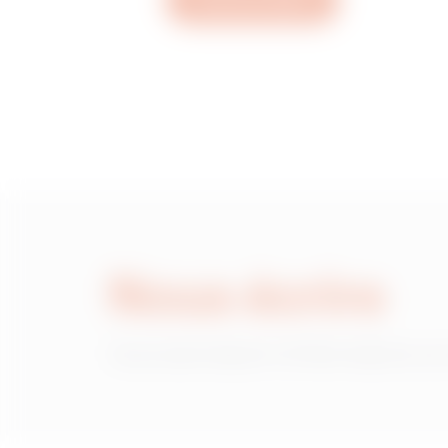
Ouvrez un ticket
MVC1920GD
MVC1920GF
MVC1920GH
Nous écrire
MVC1920GL
Vous avez besoin d'informations sur
MVC1920GP