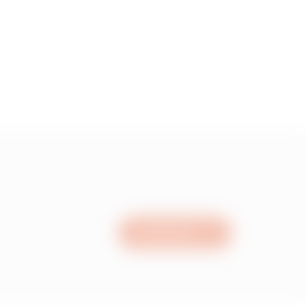
5
55
15
05
Nous écrire
95