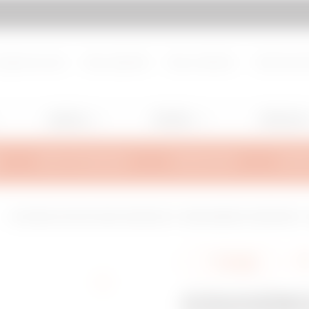
d de page
Aller à My Gewiss
propos de nous
Nous rejoindre
Nous contacter
Centre de d
Lighting
Mobility
Utilisation
INFOS TECHNIQUES
INSPIRATIONS
SUPPO
COUVERCLE POUR COUDE CONVEXE 90°- BRX95/BRN95 HL/BRN 95NP - LA
Partager
COUVERC