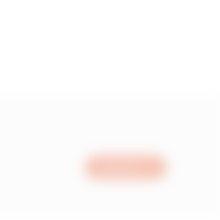
15
05
95
15
Nous écrire
05