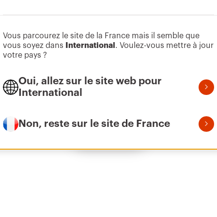
Aller à la zone des logiciels
Vous parcourez le site de la France mais il semble que
Z275
1
vous soyez dans
International
. Voulez-vous mettre à jour
votre pays ?
Oui, allez sur le site web pour
Z275
2
International
Non, reste sur le site de France
Afficher tous
Z275
3
Z275
3