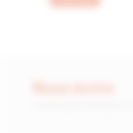
Ouvrez un ticket
MVC1920NH
MVC1920NL
MVC1920NP
Nous écrire
MVC1920NU
Vous avez besoin d'informations sur
MVC1920NX