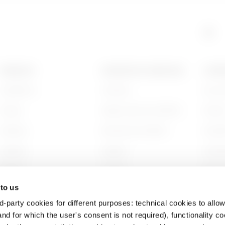
HP
9
PRODUITS
CONTACTS ET SERVICES
A PRO
Installation
Contacts
Qui s
HP
1
Energy
Siège social du GEWISS
Histoi
Building
Rechercher GEWISS
Durabi
HP
2
Lighting
Support
Gouve
Mobility
Logiciel
Nous r
 to us
Utilisations
BIM
Projet
d-party cookies for different purposes: technical cookies to allow
HP
3
nd for which the user's consent is not required), functionality c