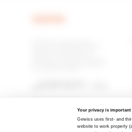
MVC1970ND
GEWISS est un acteur phare du
marché des solutions de fabrication
destinées à l’automatisation des
habitations et des bâtiments, la
MVC1970NF
protection de l’énergie et les systèmes
de distribution, l’éclairage intelligent
et la mobilité électrique.
MVC1970NH
Your privacy is important
Gewiss uses first- and thir
MVC1970NL
website to work properly (a