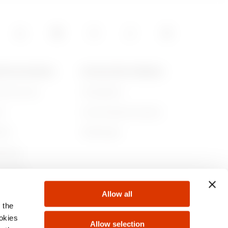
5
POS DE GEWISS
ACTUALITÉS ET MÉDIAS
ommes-nous
Campagnes
55
re
Communiqué de presse
lité
Télécharger
15
rnance
ejoindre
Allow all
s
 the
05
ookies
Allow selection