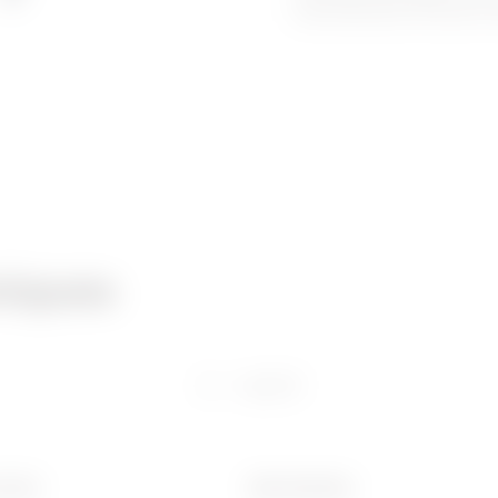
environnements corrosifs, av
niques
Logiciel
 (mm)
Ware Number