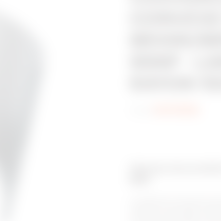
CONVEXE
BRX95/B
95NP - L
RAYON 150
Code:
MVC1910NL
Gamme de produits
BRX
Le système de chemins de c
unique et à ses bords roulés v
et sûr pour les câbles. C’e