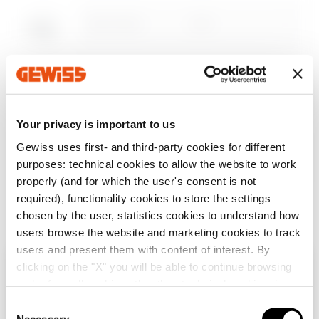
Télécharger
Télécharger
MVC1710AC
Z275
Afficher plus
Afficher plus
MVC1710AD
Z275
Your privacy is important to us
Gewiss uses first- and third-party cookies for different
MVC1710AF
Z275
purposes: technical cookies to allow the website to work
Aller à la zone des logiciels
properly (and for which the user's consent is not
required), functionality cookies to store the settings
chosen by the user, statistics cookies to understand how
MVC1710AH
Z275
users browse the website and marketing cookies to track
Afficher tous
users and present them with content of interest. By
clicking on the "X" you will be able to continue browsing
Vérifiez votre pays
Fermer
and refuse all cookies other than technical cookies; in
MVC1710AL
Z275
addition, you can always change your choices via the
C
"Manage Privacy " button in the
Cookie Policy
. Lastly,