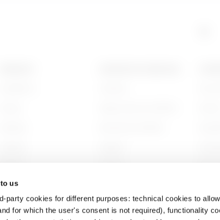
GAC
5
PRODUITS
CONTACTS ET SERVICES
A PRO
Installation
Contacts
Qui s
GAC
6
Energy
Siège social du GEWISS
Histoi
Building
Rechercher GEWISS
Durabi
HP
6
Lighting
Support
Gouve
Mobility
Logiciel
Nous r
 to us
Utilisations
BIM
Projet
d-party cookies for different purposes: technical cookies to allow
HP
9
nd for which the user's consent is not required), functionality c