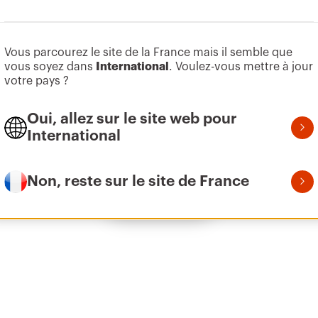
Aller à la zone des logiciels
Vous parcourez le site de la France mais il semble que
Z275
9
vous soyez dans
International
. Voulez-vous mettre à jour
votre pays ?
Oui, allez sur le site web pour
Z275
1
International
Non, reste sur le site de France
Afficher tous
Z275
2
Z275
3