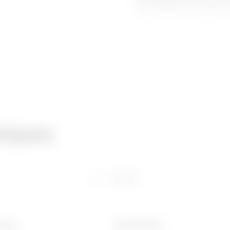
environnements corrosifs, av
niques
Logiciel
 (mm)
Ware Number