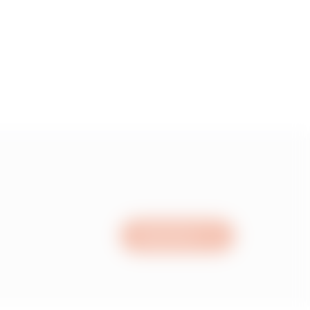
5
55
15
05
Nous écrire
95