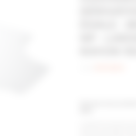
DÉRIVATI
ÉGALE - 
NP - LAR
RAYON 15
Code:
MVC1320AX
Gamme de produits
BRX
Le système de chemins de c
unique et à ses bords roulés v
et sûr pour les câbles. C’e