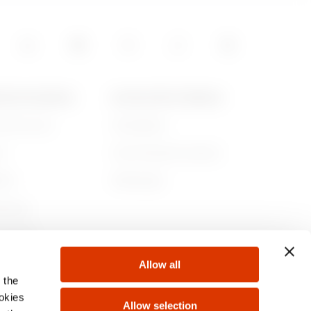
15
POS DE GEWISS
ACTUALITÉS ET MÉDIAS
ommes-nous
Campagnes
05
re
Communiqué de presse
lité
Télécharger
5
rnance
ejoindre
Allow all
s
 the
5
ookies
Allow selection