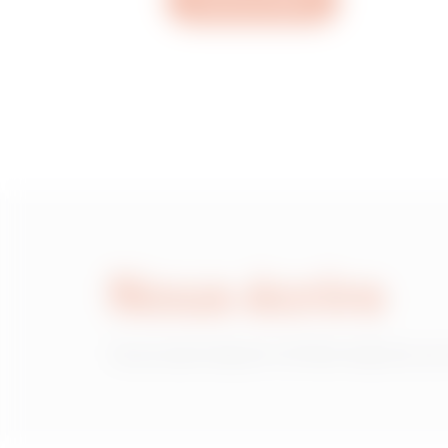
Ouvrez un ticket
MVC1320AD
MVC1320AF
MVC1320AH
Nous écrire
MVC1320AL
Vous avez besoin d'informations sur
MVC1320AP