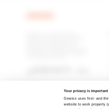
MVC1320AU
GEWISS est un acteur phare du
marché des solutions de fabrication
destinées à l’automatisation des
habitations et des bâtiments, la
MVC1320AX
protection de l’énergie et les systèmes
de distribution, l’éclairage intelligent
et la mobilité électrique.
MVC1370AC
Your privacy is important
Gewiss uses first- and thir
MVC1370AD
website to work properly (a