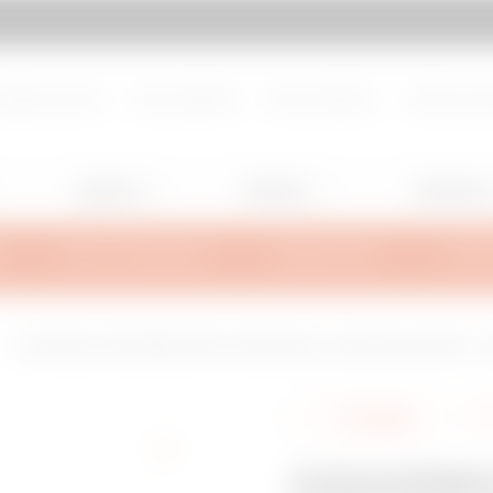
d de page
Aller à My Gewiss
propos de nous
Nous rejoindre
Nous contacter
Centre de d
Lighting
Mobility
Utilisation
INFOS TECHNIQUES
INSPIRATIONS
SUPPO
COUVERCLE POUR DÉRIVATION À CROIX ÉGALE - BRX/BRN HL/BRN NP - LA
Partager
COUVERC