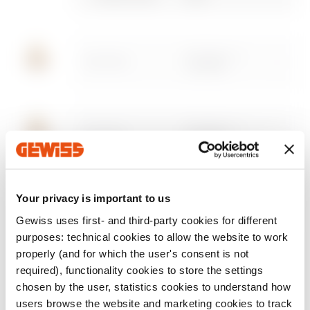
Chemins de câbles
Estimation of
Télécharger
electrical systems
Kit borne + 2
MV41940
rondelles
Télécharger
Télécharger
Afficher plus
Afficher plus
Kit borne + 2
MV41941
rondelles
Your privacy is important to us
Kit borne + 2
MV41942
rondelles
Gewiss uses first- and third-party cookies for different
Aller à la zone des logiciels
purposes: technical cookies to allow the website to work
properly (and for which the user's consent is not
required), functionality cookies to store the settings
Afficher tous
MV41943
Borne seule
chosen by the user, statistics cookies to understand how
users browse the website and marketing cookies to track