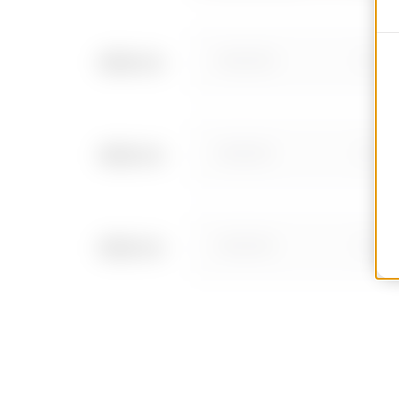
BIM oriented
Télécharger
Télécharger
MV66490
EZ
Afficher plus
Afficher plus
MV66491
EZ
MV66492
EZ