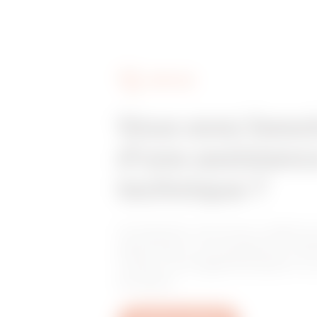
SERVICES
Vous avez beso
d'une assistanc
technique ?
Contactez-nous pour obtenir 
réponses à vos questions rela
l'usine, à la réglementation o
produits.