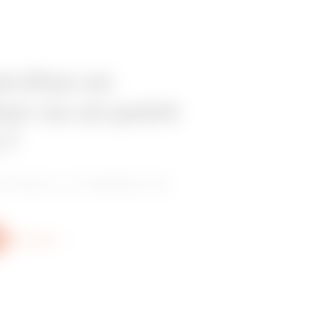
erchez un
eur ou un point
 ?
vendeur ou installateur de
Plus d'info