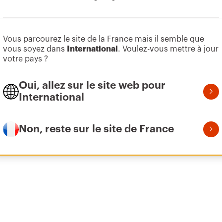
Télécharger
M6
8
3
Vous parcourez le site de la France mais il semble que
Afficher plus
vous soyez dans
International
. Voulez-vous mettre à jour
votre pays ?
Oui, allez sur le site web pour
M8
10
3
Aller à la zone des logiciels
International
Non, reste sur le site de France
M10
12
4