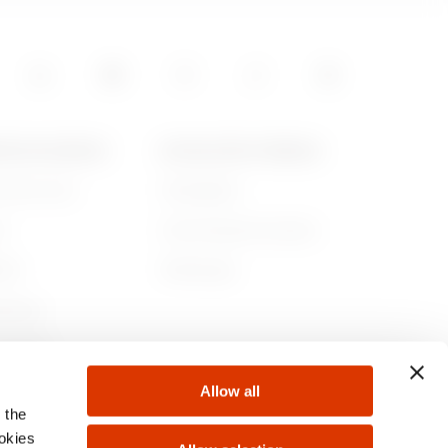
POS DE GEWISS
ACTUALITÉS ET MÉDIAS
ommes-nous
Campagnes
re
Communiqué de presse
lité
Télécharger
rnance
ejoindre
Allow all
s
 the
ookies