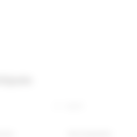
niques
Logiciel
e (mm)
Diam. perçage béton