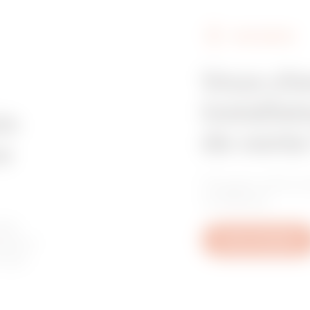
FIND GEWISS
Vous ch
installat
in
de vente
e
Trouvez votre re
confiance.
les
tive à
Nous contacter
u aux