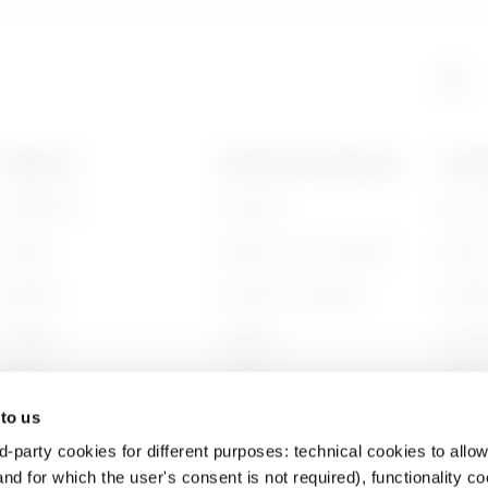
PRODUITS
CONTACTS ET SERVICES
A PRO
Installation
Contacts
Qui s
Energy
Siège social du GEWISS
Histoi
Building
Rechercher GEWISS
Durabi
Lighting
Support
Gouve
Mobility
Logiciel
Nous r
 to us
Utilisations
BIM
Projet
d-party cookies for different purposes: technical cookies to allow
nd for which the user's consent is not required), functionality c