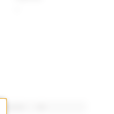
30
ongueur (mm)
daN