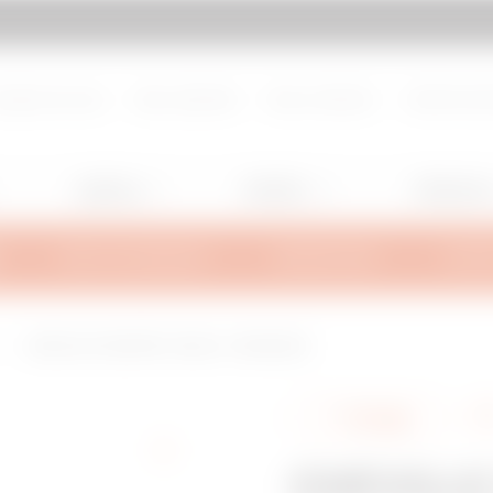
d de page
Aller à My Gewiss
propos de nous
Nous rejoindre
Nous contacter
Centre de d
Lighting
Mobility
Utilisation
INFOS TECHNIQUES
INSPIRATIONS
SUPPO
CHEVILLE À FRAPPER - M6x30 - FINITION EZ
Partager
CHEVILLE