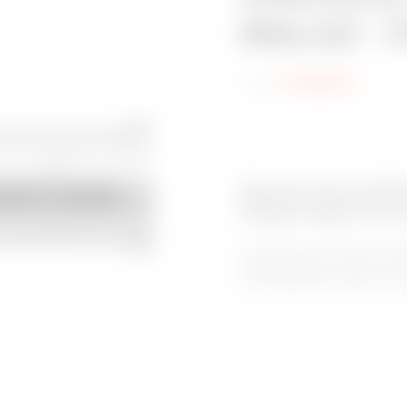
M6x30 - F
Code:
MV66490
Gamme de produits
Supportages et ac
Le système de chemin de c
supportage pour murs et pla
une installation rapide et u