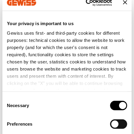
MV64212
GAC
Your privacy is important to us
Gewiss uses first- and third-party cookies for different
purposes: technical cookies to allow the website to work
MV64612
Inox 304L
Aller à la zone des logiciels
properly (and for which the user's consent is not
required), functionality cookies to store the settings
chosen by the user, statistics cookies to understand how
users browse the website and marketing cookies to track
users and present them with content of interest. By
clicking on the "X" you will be able to continue browsing
Vérifiez votre pays
SERVICES
Fermer
and refuse all cookies other than technical cookies; in
addition, you can always change your choices via the
C
Vous avez besoin d'une
"Manage Privacy " button in the
Cookie Policy
. Lastly,
Necessary
o
Vous parcourez le site de la France mais il
assistance technique ?
for further information please also consult our
Privacy
n
semble que vous soyez dans
International
.
Notice
.
Voulez-vous mettre à jour votre pays ?
s
Preferences
Contactez-nous pour obtenir les réponses à
e
vos questions relative à l'usine, à la
Oui, allez sur le site web pour