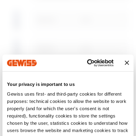
Télécharger
Télécharger
the software BIM
oriented
MV62120
Z275
Télécharger
Télécharger
Afficher plus
Afficher plus
MV62121
Z275
MV62122
Z275
Your privacy is important to us
Aller à la zone des logiciels
Gewiss uses first- and third-party cookies for different
purposes: technical cookies to allow the website to work
MV62123
Z275
properly (and for which the user's consent is not
Afficher tous
required), functionality cookies to store the settings
chosen by the user, statistics cookies to understand how
users browse the website and marketing cookies to track
MV62124
Z275