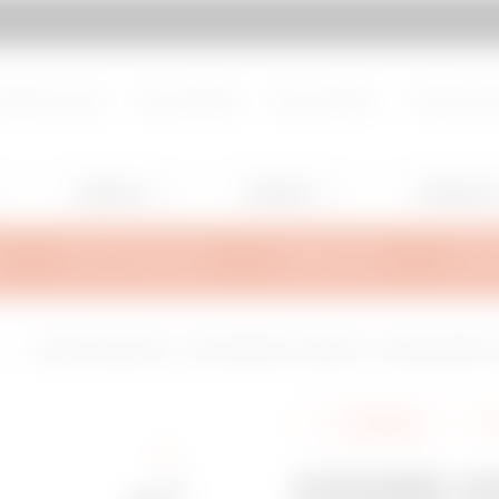
d de page
Aller à My Gewiss
propos de nous
Nous rejoindre
Nous contacter
Centre de d
Lighting
Mobility
Utilisation
INFOS TECHNIQUES
INSPIRATIONS
SUPPO
L
COUDE CONCAVE 90° - NON PERFORÉE - BRN50 NP - LARGEUR 95MM - R
Partager
COUDE CO