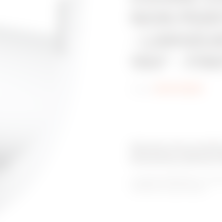
NON PERF
- LARGEU
150° - FI
Code:
MVG1720GD
Gamme de produit
Goulottes pleines
La gamme BRN NP se compos
utilisations spécifiques.