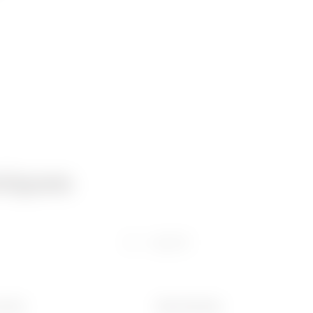
niques
Logiciel
 (mm)
Ware Number