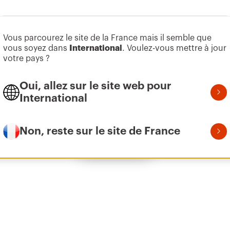
Aller à la zone des logiciels
Vous parcourez le site de la France mais il semble que
Z275
9
vous soyez dans
International
. Voulez-vous mettre à jour
votre pays ?
Oui, allez sur le site web pour
Z275
1
International
Non, reste sur le site de France
Afficher tous
Z275
2
Z275
3