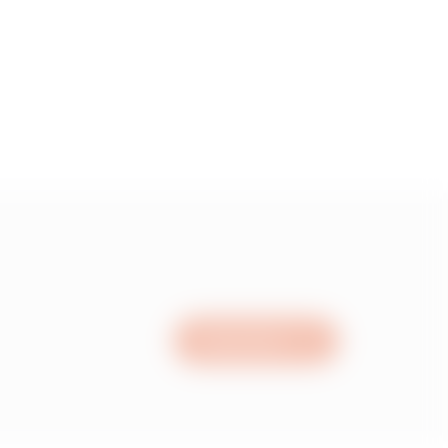
5
55
15
05
Nous écrire
95