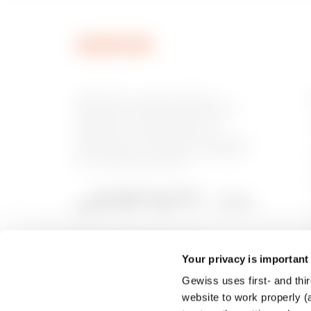
MVG1720GU
GEWISS est un acteur phare du
marché des solutions de fabrication
destinées à l’automatisation des
habitations et des bâtiments, la
MVG1720GX
protection de l’énergie et les systèmes
de distribution, l’éclairage intelligent
et la mobilité électrique.
Your privacy is important
Gewiss uses first- and thir
website to work properly (a