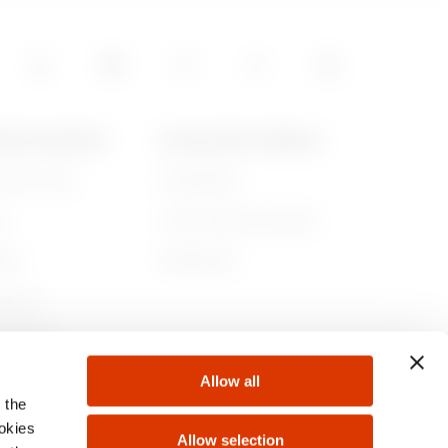
15
POS DE GEWISS
ACTUALITÉS ET MÉDIAS
ommes-nous
Campagnes
05
re
Communiqué de presse
lité
Télécharger
rnance
ejoindre
Allow all
s
 the
ookies
Allow selection