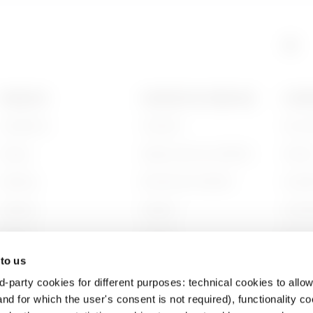
GAC
5
PRODUITS
CONTACTS ET SERVICES
A PRO
Installation
Contacts
Qui s
GAC
6
Energy
Siège social du GEWISS
Histoi
Building
Rechercher GEWISS
Durabi
Lighting
Support
Gouve
Mobility
Logiciel
Nous r
 to us
Utilisations
BIM
Projet
d-party cookies for different purposes: technical cookies to allow
nd for which the user's consent is not required), functionality c