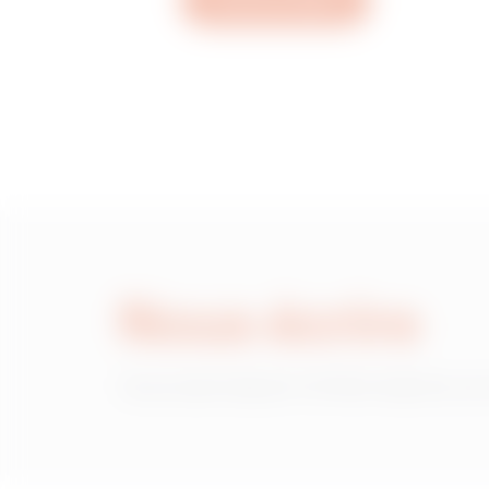
Ouvrez un ticket
MVG1720GD
MVG1720GF
MVG1720GH
Nous écrire
MVG1720GL
Vous avez besoin d'informations sur
MVG1720GP