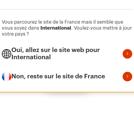
Aller à la zone des logiciels
Vous parcourez le site de la France mais il semble que
Z275
9
vous soyez dans
International
. Voulez-vous mettre à jour
votre pays ?
Oui, allez sur le site web pour
Z275
1
International
Non, reste sur le site de France
Afficher tous
Z275
2
Z275
3