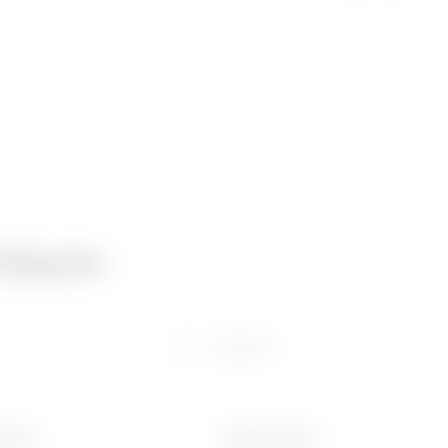
niques
Logiciel
 (mm)
Ware Number