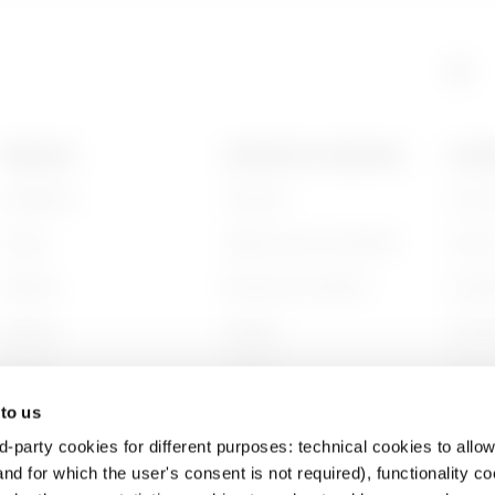
GAC
5
PRODUITS
CONTACTS ET SERVICES
A PRO
Installation
Contacts
Qui s
GAC
6
Energy
Siège social du GEWISS
Histoi
Building
Rechercher GEWISS
Durabi
Lighting
Support
Gouve
Mobility
Logiciel
Nous r
 to us
Utilisations
BIM
Projet
d-party cookies for different purposes: technical cookies to allow
nd for which the user's consent is not required), functionality c