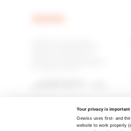
MVC1620AU
GEWISS est un acteur phare du
marché des solutions de fabrication
destinées à l’automatisation des
habitations et des bâtiments, la
MVC1620AX
protection de l’énergie et les systèmes
de distribution, l’éclairage intelligent
et la mobilité électrique.
Your privacy is important
Gewiss uses first- and thir
website to work properly (a