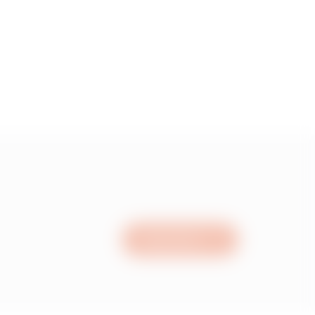
5
55
15
05
Nous écrire
95