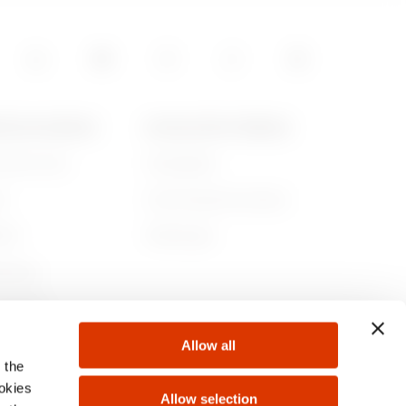
15
POS DE GEWISS
ACTUALITÉS ET MÉDIAS
ommes-nous
Campagnes
05
re
Communiqué de presse
lité
Télécharger
rnance
ejoindre
Allow all
s
 the
ookies
Allow selection