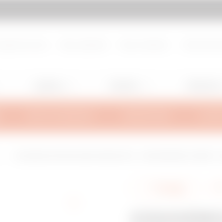
d de page
Aller à My Gewiss
propos de nous
Nous rejoindre
Nous contacter
Centre de d
Lighting
Mobility
Utilisation
INFOS TECHNIQUES
INSPIRATIONS
SUPPO
L
COUVERCLE POUR COUDE CONCAVE 135° - NON PERFORÉE - BRN NP - LA
Partager
COUVERC