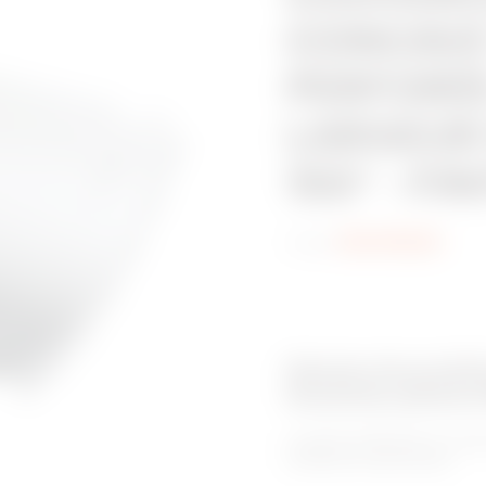
CONCAVE 
PERFORÉE
LARGEUR 
150° - FI
Code:
MVC1610AU
Gamme de produit
Goulottes pleines
La gamme BRN NP se compos
utilisations spécifiques.