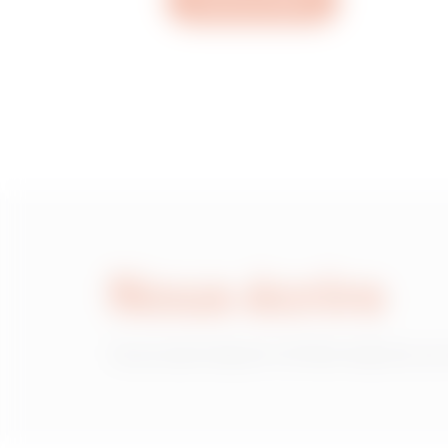
Ouvrez un ticket
MVC1620AD
MVC1620AF
MVC1620AH
Nous écrire
MVC1620AL
Vous avez besoin d'informations sur
MVC1620AP