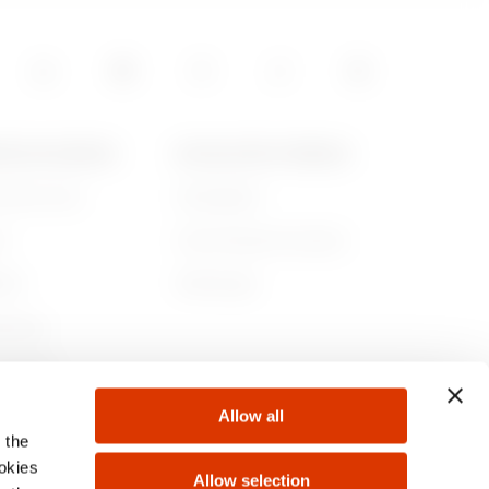
POS DE GEWISS
ACTUALITÉS ET MÉDIAS
ommes-nous
Campagnes
re
Communiqué de presse
lité
Télécharger
rnance
ejoindre
Allow all
s
 the
ookies
Allow selection