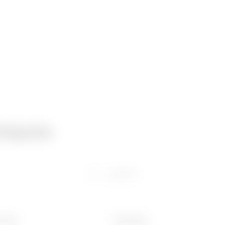
niques
Logiciel
 (mm)
Poids (kg)