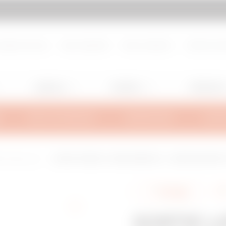
d de page
Aller à My Gewiss
propos de nous
Nous rejoindre
Nous contacter
Centre de d
Lighting
Mobility
Utilisation
INFOS TECHNIQUES
INSPIRATIONS
SUPPO
IL Heavy-Load
SORTIE LATÉRALE - BRX95/BRN95 HL - LARGEUR 605MM - 
Partager
SORTIE L