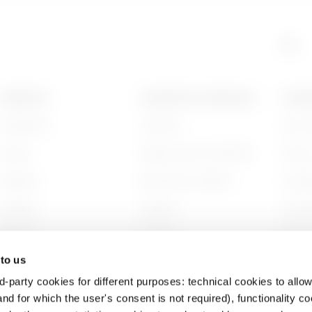
PRODUITS
CONTACTS ET SERVICES
A PRO
Installation
Contacts
Qui s
Energy
Siège social du GEWISS
Histoi
Building
Rechercher GEWISS
Durabi
Lighting
Support
Gouve
Mobility
Logiciel
Nous r
 to us
Utilisations
BIM
Projet
d-party cookies for different purposes: technical cookies to allow
nd for which the user's consent is not required), functionality c