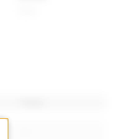
72169110
Poids (kg)
1.27