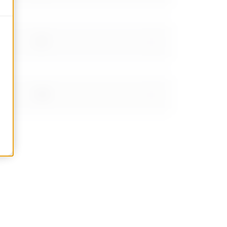
1.37
1.48
1.63
1.78