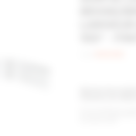
BRX95/BR
LARGEUR
150° - FI
Code:
MVN1410NX
Gamme de produit
Chemins de câble
Pour les installations à ch
les chemin de câbles BRN H
de la gamme BRN.