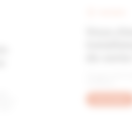
FIND GEWISS
Z275
515
Vous ch
installat
Z275
605
in
de vente
e
Trouvez votre re
GAC
95
confiance.
les
tive à
Nous contacter
u aux
GAC
155