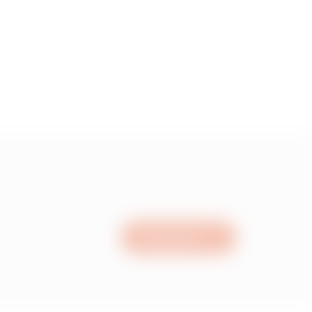
1.61
1.79
1.96
2.2
Nous écrire
2.37999999999999