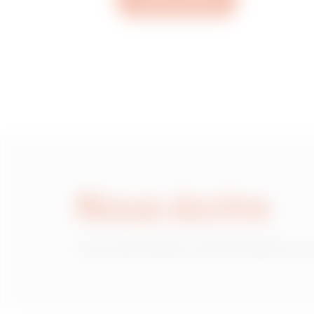
Ouvrez un ticket
MVN1420NH
MVN1420NL
MVN1420NP
Nous écrire
MVN1420NU
Vous avez besoin d'informations sur
MVN1420NX