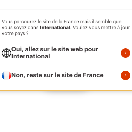
Aller à la zone des logiciels
Vous parcourez le site de la France mais il semble que
Z275
155
vous soyez dans
International
. Voulez-vous mettre à jour
votre pays ?
Oui, allez sur le site web pour
Z275
215
International
Non, reste sur le site de France
Afficher tous
Z275
305
Z275
395