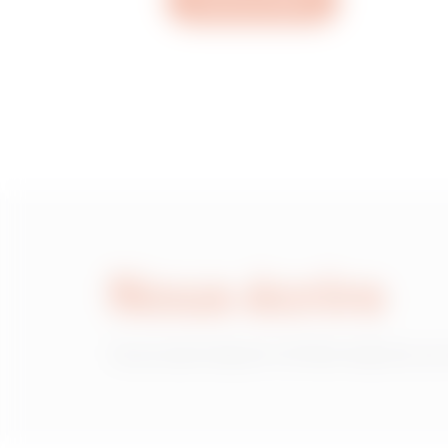
Ouvrez un ticket
MV52431
MV52432
MV52433
Nous écrire
MV52434
Vous avez besoin d'informations sur
MV52435