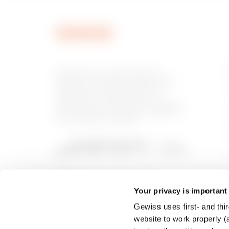
MV52436
GEWISS est un acteur phare du
marché des solutions de fabrication
destinées à l’automatisation des
habitations et des bâtiments, la
MV52437
protection de l’énergie et les systèmes
de distribution, l’éclairage intelligent
et la mobilité électrique.
MV52230
Your privacy is important
Gewiss uses first- and thir
MV52231
website to work properly (a