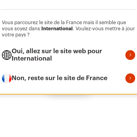
Aller à la zone des logiciels
Vous parcourez le site de la France mais il semble que
Z100
1
vous soyez dans
International
. Voulez-vous mettre à jour
votre pays ?
Oui, allez sur le site web pour
Z100
1
International
Non, reste sur le site de France
Afficher tous
Z100
2
Z100
2