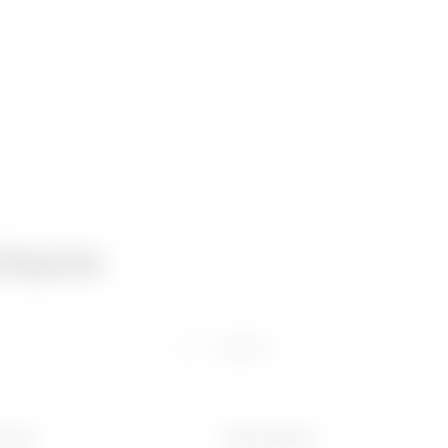
niques
Logiciel
 (mm)
Ware Number