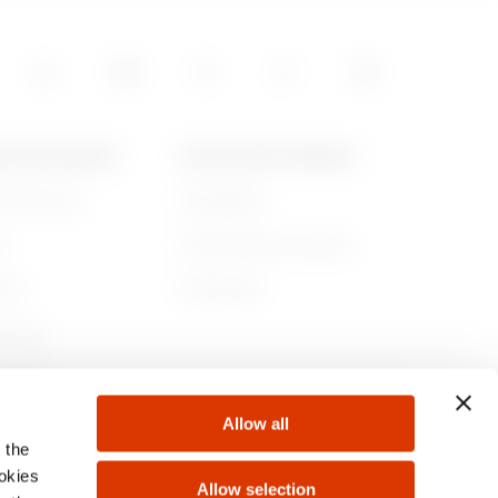
00
POS DE GEWISS
ACTUALITÉS ET MÉDIAS
ommes-nous
Campagnes
00
re
Communiqué de presse
lité
Télécharger
0
rnance
ejoindre
Allow all
s
 the
00
ookies
Allow selection