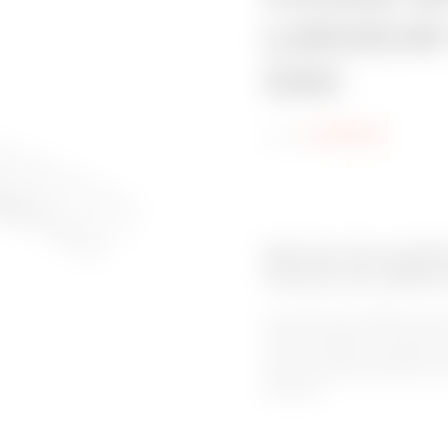
LARGEUR 
GAC
Code:
MV52232
Gamme de produit
Chemin de câbles 
Les chemin de câbles en ac
solution idéale en termes de 
à leur simplicité exception
besoins d’acheminement, san
spéciaux.