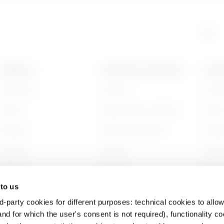
EZ
4
PRODUITS
CONTACTS ET SERVICES
A PRO
Installation
Contacts
Qui s
EZ
5
Energy
Siège social du GEWISS
Histoi
Building
Rechercher GEWISS
Durabi
GAC
5
Lighting
Support
Gouve
Mobility
Logiciel
Nous r
 to us
Utilisations
BIM
Projet
d-party cookies for different purposes: technical cookies to allow
GAC
1
nd for which the user's consent is not required), functionality c