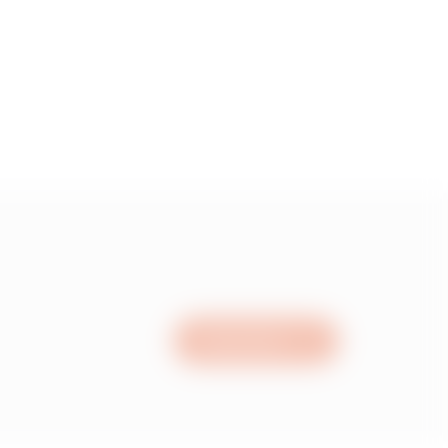
00
50
00
50
Nous écrire
00