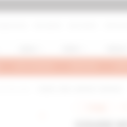
d de page
Aller à My Gewiss
propos de nous
Nous rejoindre
Nous contacter
Centre de d
Lighting
Mobility
Utilisation
INFOS TECHNIQUES
INSPIRATIONS
SUPPO
fils d'acier soudés
COUDE 90° - BFR60 - LARGEUR 150 - FINITEUR GAC
Partager
COUDE 90