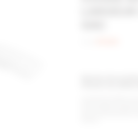
LARGEUR 
GAC
Code:
MV52225
Gamme de produit
Chemin de câbles 
Les chemin de câbles en ac
solution idéale en termes de 
à leur simplicité exception
besoins d’acheminement, san
spéciaux.