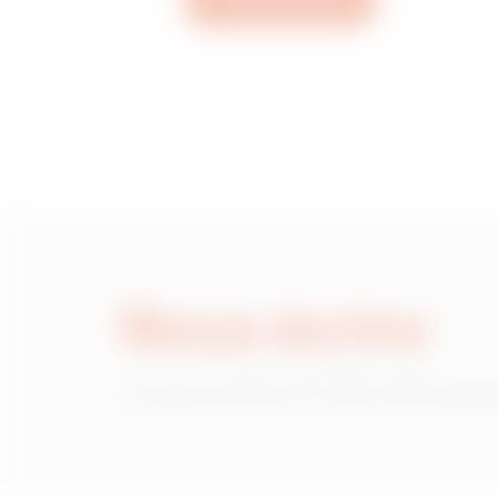
Ouvrez un ticket
MV52422
MV52423
MV52425
Nous écrire
MV52426
Vous avez besoin d'informations sur
MV52427