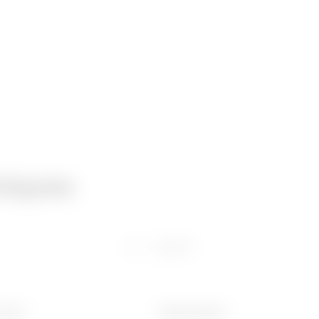
niques
Logiciel
 (mm)
Ware Number