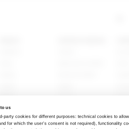
GAC
5
PRODUITS
CONTACTS ET SERVICES
A PRO
Installation
Contacts
Qui s
GAC
1
Energy
Siège social du GEWISS
Histoi
Building
Rechercher GEWISS
Durabi
GAC
1
Lighting
Support
Gouve
Mobility
Logiciel
Nous r
 to us
Utilisations
BIM
Projet
d-party cookies for different purposes: technical cookies to allow
GAC
2
nd for which the user's consent is not required), functionality c