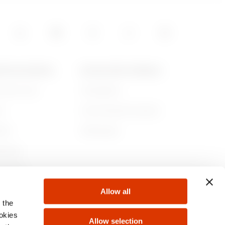
0
POS DE GEWISS
ACTUALITÉS ET MÉDIAS
ommes-nous
Campagnes
00
re
Communiqué de presse
lité
Télécharger
50
rnance
ejoindre
Allow all
s
 the
00
ookies
Allow selection