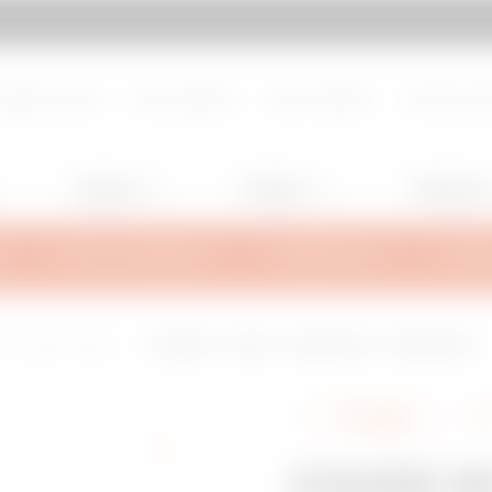
d de page
Aller à My Gewiss
propos de nous
Nous rejoindre
Nous contacter
Centre de d
Lighting
Mobility
Utilisation
INFOS TECHNIQUES
INSPIRATIONS
SUPPO
fils d'acier soudés
COUDE 90° - BFR30 - LARGEUR 300 - FINITEUR GAC
Partager
COUDE 90