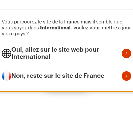
Aller à la zone des logiciels
Vous parcourez le site de la France mais il semble que
Z100
1
vous soyez dans
International
. Voulez-vous mettre à jour
votre pays ?
Oui, allez sur le site web pour
Z100
1
International
Non, reste sur le site de France
Afficher tous
Z100
2
Z100
3