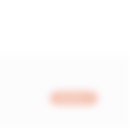
50
00
00
00
Nous écrire
00