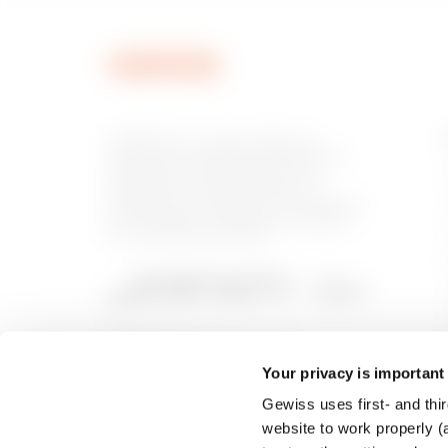
MV52220
GEWISS est un acteur phare du
marché des solutions de fabrication
destinées à l’automatisation des
habitations et des bâtiments, la
MV52221
protection de l’énergie et les systèmes
de distribution, l’éclairage intelligent
et la mobilité électrique.
MV52222
Your privacy is important
Gewiss uses first- and thir
MV52223
website to work properly (a