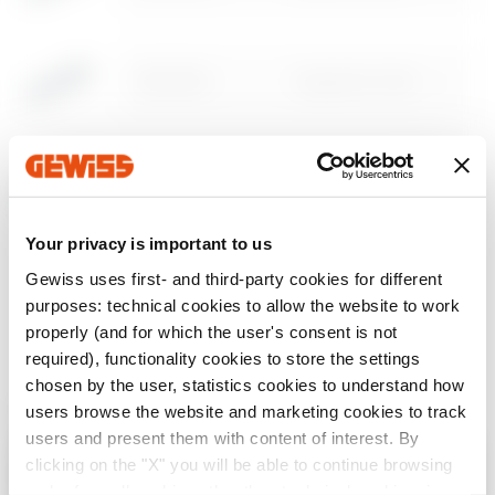
Afficher plus
Afficher plus
MV51310R
Rouge RAL 3020
MV51310Y
Jaune RAL 1021
Aller à la zone des logiciels
Your privacy is important to us
Gewiss uses first- and third-party cookies for different
MV51310B
Bleu RAL 5015
purposes: technical cookies to allow the website to work
Afficher tous
properly (and for which the user's consent is not
required), functionality cookies to store the settings
chosen by the user, statistics cookies to understand how
MV51310N
Noir RAL 9005
users browse the website and marketing cookies to track
ÉQUIPEMENTS ET NOTES
users and present them with content of interest. By
Autres couleurs sur demande.
clicking on the "X" you will be able to continue browsing
Vérifiez votre pays
Fermer
NOTE:
l'utilisation de couleurs permet un repérage
and refuse all cookies other than technical cookies; in