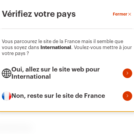
Vérifiez votre pays
Aller à la zone des logiciels
Fermer
Z275
250/300
Vous parcourez le site de la France mais il semble que
vous soyez dans
International
. Voulez-vous mettre à jour
votre pays ?
Z275
400/500/600
Oui, allez sur le site web pour
International
Afficher tous
GAC
50/100/150/200
Non, reste sur le site de France
GAC
250/300
té électrique.