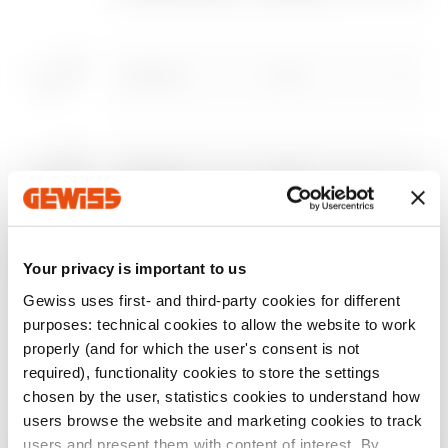
Télécharger
Télécharger
MV50542
Z 100
Afficher plus
Afficher plus
MV50543
Z 100
MV50545
Z 100
Your privacy is important to us
Aller à la zone des logiciels
Gewiss uses first- and third-party cookies for different
purposes: technical cookies to allow the website to work
properly (and for which the user's consent is not
MV50546
Z 100
required), functionality cookies to store the settings
Afficher tous
chosen by the user, statistics cookies to understand how
users browse the website and marketing cookies to track
users and present them with content of interest. By